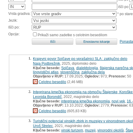
išči po
Vrsta gradiva:
* po stare
Jezik:
Išči po:
Opcije:
Prikaži samo zadetke s celotnim besedilom
Ponasta
1.
Krajevni govor Solčave po vprašalnici SLA : zaključno delo
Naja Podbrežnik
, 2025, diplomsko delo
Ključne besede:
Solčava
,
dialektologija
,
štajerska narečna s
lingvistični atlas
,
slovenščina
,
zaključna dela
Objavljeno v RUP:
17.09.2025;
Ogledov:
973;
Prenosov:
50
Celotno besedilo
(2,46 MB)
2.
Integrirana kmečka ekonomija na območju Štajerske, Koroške i
Leonida Borondič
, 2022, magistrsko delo
Ključne besede:
integrirana kmečka ekonomija
,
novi vek
,
16.-
Objavljeno v RUP:
13.10.2022;
Ogledov:
2779;
Prenosov:
6
Celotno besedilo
(605,83 KB)
3.
Turistični potencial vinskih zbirk in muzejev v vinorodnem okol
Uroš Strelec
, 2021, magistrsko delo
Ključne besede:
vinski turizem
,
muzeji
,
vinorodni okoliši
,
Štaj