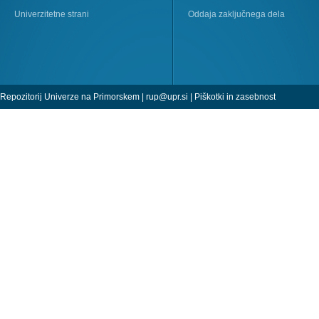
Univerzitetne strani
Oddaja zaključnega dela
Repozitorij Univerze na Primorskem |
rup@upr.si
|
Piškotki in zasebnost