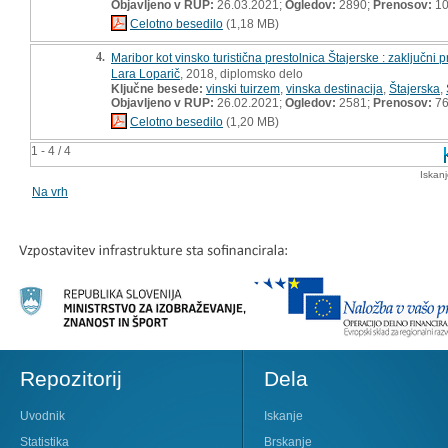
Objavljeno v RUP:
26.03.2021;
Ogledov:
2890;
Prenosov:
10
Celotno besedilo
(1,18 MB)
4.
Maribor kot vinsko turistična prestolnica Štajerske : zaključni p
Lara Loparič
, 2018, diplomsko delo
Ključne besede:
vinski tuirzem
,
vinska destinacija
,
Štajerska
,
Objavljeno v RUP:
26.02.2021;
Ogledov:
2581;
Prenosov:
7
Celotno besedilo
(1,20 MB)
1 - 4 / 4
Iskan
Na vrh
Repozitorij
Dela
Uvodnik
Iskanje
Statistika
Brskanje