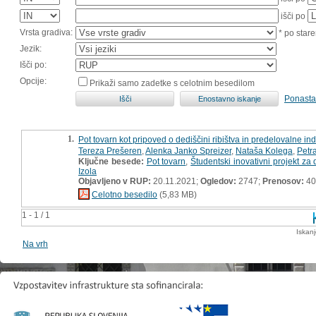
išči po
Vrsta gradiva:
* po stare
Jezik:
Išči po:
Opcije:
Prikaži samo zadetke s celotnim besedilom
Ponasta
1.
Pot tovarn kot pripoved o dediščini ribištva in predelovalne in
Tereza Prešeren
,
Alenka Janko Spreizer
,
Nataša Kolega
,
Petr
Ključne besede:
Pot tovarn
,
Študentski inovativni projekt za
Izola
Objavljeno v RUP:
20.11.2021;
Ogledov:
2747;
Prenosov:
40
Celotno besedilo
(5,83 MB)
1 - 1 / 1
Iskan
Na vrh