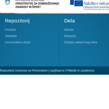
Repozitorij
Dela
Uvodnik
Iskanje
Statistika
Brskanje
Univerzitetne strani
Oddaja zaključnega dela
Repozitorij Univerze na Primorskem |
rup@upr.si
|
Piškotki in zasebnost