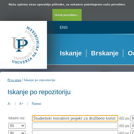
Naša spletna stran uporablja piškotke, za nekatere potrebujemo vašo privolitev.
Uredi privolitev...
ENG
Iskanje
Brskanje
O
/
Prva stran
Iskanje po repozitoriju
Iskanje po repozitoriju
A-
|
A+
|
Natisni
Iskalni niz:
išči po
išči po
išči po