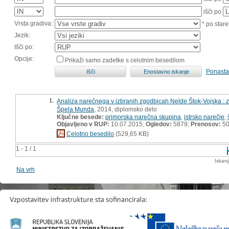
išči po
Vrsta gradiva:
* po stare
Jezik:
Išči po:
Opcije:
Prikaži samo zadetke s celotnim besedilom
Ponasta
1.
Analiza narečnega v izbranih zgodbicah Nelde Štok-Vojska : z
Špela Munda
, 2014, diplomsko delo
Ključne besede:
primorska narečna skupina
,
istrsko narečje
,
Objavljeno v RUP:
10.07.2015;
Ogledov:
5879;
Prenosov:
5
Celotno besedilo
(529,65 KB)
1 - 1 / 1
Iskan
Na vrh