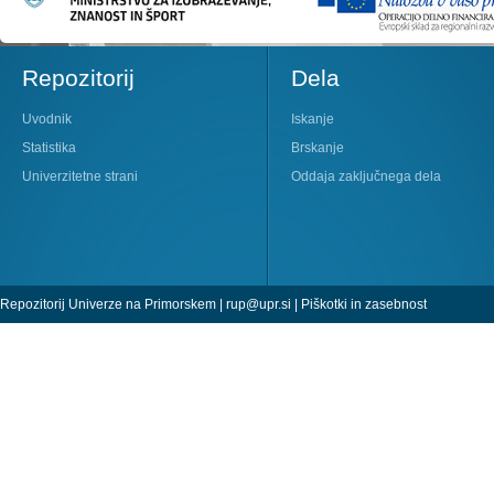
Repozitorij
Dela
Uvodnik
Iskanje
Statistika
Brskanje
Univerzitetne strani
Oddaja zaključnega dela
Repozitorij Univerze na Primorskem |
rup@upr.si
|
Piškotki in zasebnost