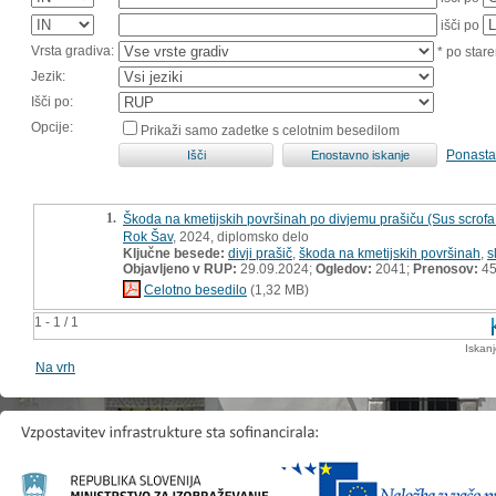
išči po
Vrsta gradiva:
* po stare
Jezik:
Išči po:
Opcije:
Prikaži samo zadetke s celotnim besedilom
Ponasta
1.
Škoda na kmetijskih površinah po divjemu prašiču (Sus scrofa L.
Rok Šav
, 2024, diplomsko delo
Ključne besede:
divji prašič
,
škoda na kmetijskih površinah
,
s
Objavljeno v RUP:
29.09.2024;
Ogledov:
2041;
Prenosov:
4
Celotno besedilo
(1,32 MB)
1 - 1 / 1
Iskan
Na vrh