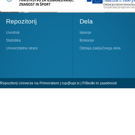
Repozitorij
Dela
Uvodnik
Iskanje
Statistika
Brskanje
Univerzitetne strani
Oddaja zaključnega dela
Repozitorij Univerze na Primorskem |
rup@upr.si
|
Piškotki in zasebnost