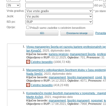
išči po
Vrsta gradiva:
* po stare
Jezik:
Išči po:
Opcije:
Prikaži samo zadetke s celotnim besedilom
Ponasta
1.
Vloga managerjev športa pri razvoju kariere profesionalnih i
Ian Kovačič
, 2025, diplomsko delo
Ključne besede:
kariera igralcev
,
management športa
,
profes
Objavljeno v RUP:
03.12.2025;
Ogledov:
701;
Prenosov:
31
Celotno besedilo
(1000,72 KB)
2.
Management v odbojkarskem športnem klubu v času epidemije 
Nađa Simčić
, 2023, diplomsko delo
Ključne besede:
management
,
športni management
,
covid
,
šp
Objavljeno v RUP:
14.12.2023;
Ogledov:
4071;
Prenosov:
4
Celotno besedilo
(418,23 KB)
3.
Kompetenčni model športnih managerjev v nogometu : magist
Martin Koželj
, 2021, magistrsko delo
Ključne besede:
management
,
športni managerji
,
nogomet
,
k
Objavljeno v RUP:
17.08.2021;
Ogledov:
7968;
Prenosov:
11