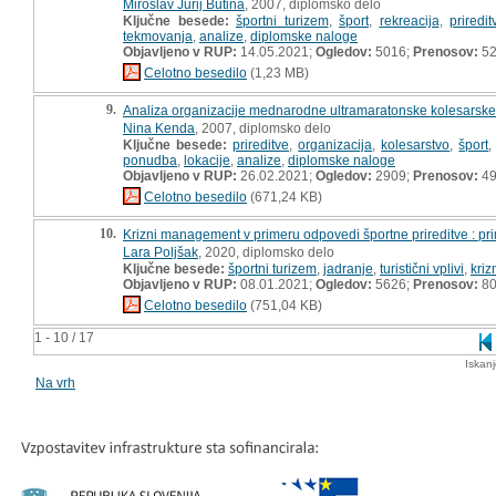
Miroslav Jurij Butina
, 2007, diplomsko delo
Ključne besede:
športni turizem
,
šport
,
rekreacija
,
priredit
tekmovanja
,
analize
,
diplomske naloge
Objavljeno v RUP:
14.05.2021;
Ogledov:
5016;
Prenosov:
5
Celotno besedilo
(1,23 MB)
9.
Analiza organizacije mednarodne ultramaratonske kolesarsk
Nina Kenda
, 2007, diplomsko delo
Ključne besede:
prireditve
,
organizacija
,
kolesarstvo
,
šport
ponudba
,
lokacije
,
analize
,
diplomske naloge
Objavljeno v RUP:
26.02.2021;
Ogledov:
2909;
Prenosov:
4
Celotno besedilo
(671,24 KB)
10.
Krizni management v primeru odpovedi športne prireditve : p
Lara Poljšak
, 2020, diplomsko delo
Ključne besede:
športni turizem
,
jadranje
,
turistični vplivi
,
kri
Objavljeno v RUP:
08.01.2021;
Ogledov:
5626;
Prenosov:
8
Celotno besedilo
(751,04 KB)
1 - 10 / 17
Iskan
Na vrh