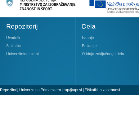
Repozitorij
Dela
Uvodnik
Iskanje
Statistika
Brskanje
Univerzitetne strani
Oddaja zaključnega dela
Repozitorij Univerze na Primorskem |
rup@upr.si
|
Piškotki in zasebnost