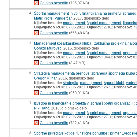
Celotno besedilo
(735,97 KB)
4.
Športni management in vpliv financiranja na primeru izbraneg
Matic Krofel Pungerčar
, 2017, diplomsko delo
Ključne besede:
management
,
športni management
,
financir
Objavljeno v RUP:
07.06.2021;
Ogledov:
2781;
Prenosov:
7
Celotno besedilo
(666,48 KB)
5.
Management košarkarskega kluba : zaključna projektna nalo
Gorazd Murovec
, 2016, diplomsko delo
Ključne besede:
management
,
športni management
,
nepridob
Objavljeno v RUP:
07.06.2021;
Ogledov:
3443;
Prenosov:
8
Celotno besedilo
(8,47 MB)
6.
Strategija managementa prenove izbranega športnega kluba :
Gregor Mlinar
, 2016, diplomsko delo
Ključne besede:
strategija
,
management
,
športni klubi
,
vodenj
Objavljeno v RUP:
07.06.2021;
Ogledov:
2671;
Prenosov:
4
Celotno besedilo
(950,91 KB)
7.
Izvedba in financiranje projekta v izbrani športni organizaciji 
Nik Hanc
, 2016, diplomsko delo
Ključne besede:
management
,
športni management
,
organiza
Objavljeno v RUP:
07.06.2021;
Ogledov:
2710;
Prenosov:
4
Celotno besedilo
(782,41 KB)
8.
Športne prireditve kot del turistične ponudbe : primer Evropsk