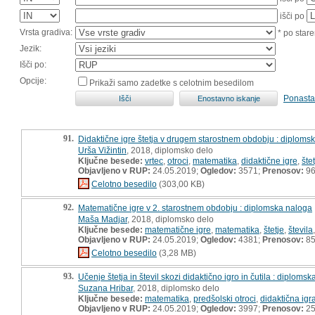
išči po
Vrsta gradiva:
* po stare
Jezik:
Išči po:
Opcije:
Prikaži samo zadetke s celotnim besedilom
Ponasta
91.
Didaktične igre štetja v drugem starostnem obdobju : diploms
Urša Vižintin
, 2018, diplomsko delo
Ključne besede:
vrtec
,
otroci
,
matematika
,
didaktične igre
,
šte
Objavljeno v RUP:
24.05.2019;
Ogledov:
3571;
Prenosov:
9
Celotno besedilo
(303,00 KB)
92.
Matematične igre v 2. starostnem obdobju : diplomska naloga
Maša Madjar
, 2018, diplomsko delo
Ključne besede:
matematične igre
,
matematika
,
štetje
,
števila
Objavljeno v RUP:
24.05.2019;
Ogledov:
4381;
Prenosov:
8
Celotno besedilo
(3,28 MB)
93.
Učenje štetja in števil skozi didaktično igro in čutila : diploms
Suzana Hribar
, 2018, diplomsko delo
Ključne besede:
matematika
,
predšolski otroci
,
didaktična igr
Objavljeno v RUP:
24.05.2019;
Ogledov:
3997;
Prenosov:
25