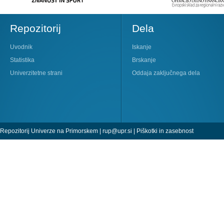
Repozitorij
Dela
Uvodnik
Iskanje
Statistika
Brskanje
Univerzitetne strani
Oddaja zaključnega dela
Repozitorij Univerze na Primorskem |
rup@upr.si
|
Piškotki in zasebnost