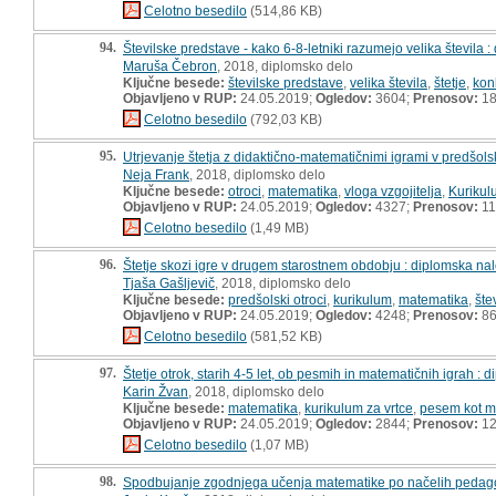
Celotno besedilo
(514,86 KB)
94.
Številske predstave - kako 6-8-letniki razumejo velika števila 
Maruša Čebron
, 2018, diplomsko delo
Ključne besede:
številske predstave
,
velika števila
,
štetje
,
kon
Objavljeno v RUP:
24.05.2019;
Ogledov:
3604;
Prenosov:
18
Celotno besedilo
(792,03 KB)
95.
Utrjevanje štetja z didaktično-matematičnimi igrami v predšo
Neja Frank
, 2018, diplomsko delo
Ključne besede:
otroci
,
matematika
,
vloga vzgojitelja
,
Kurikul
Objavljeno v RUP:
24.05.2019;
Ogledov:
4327;
Prenosov:
11
Celotno besedilo
(1,49 MB)
96.
Štetje skozi igre v drugem starostnem obdobju : diplomska na
Tjaša Gašljevič
, 2018, diplomsko delo
Ključne besede:
predšolski otroci
,
kurikulum
,
matematika
,
štev
Objavljeno v RUP:
24.05.2019;
Ogledov:
4248;
Prenosov:
8
Celotno besedilo
(581,52 KB)
97.
Štetje otrok, starih 4-5 let, ob pesmih in matematičnih igrah :
Karin Žvan
, 2018, diplomsko delo
Ključne besede:
matematika
,
kurikulum za vrtce
,
pesem kot mo
Objavljeno v RUP:
24.05.2019;
Ogledov:
2844;
Prenosov:
12
Celotno besedilo
(1,07 MB)
98.
Spodbujanje zgodnjega učenja matematike po načelih pedago