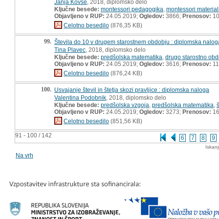
Janja Kovše
, 2018, diplomsko delo
Ključne besede:
montessori pedagogika
,
montessori material
Objavljeno v RUP:
24.05.2019;
Ogledov:
3866;
Prenosov:
10
Celotno besedilo
(876,35 KB)
99.
Števila do 10 v drugem starostnem obdobju : diplomska nalog
Tina Plavec
, 2018, diplomsko delo
Ključne besede:
predšolska matematika
,
drugo starostno obd
Objavljeno v RUP:
24.05.2019;
Ogledov:
3616;
Prenosov:
11
Celotno besedilo
(876,24 KB)
100.
Usvajanje števil in štetja skozi pravljice : diplomska naloga
Valentina Podobnik
, 2018, diplomsko delo
Ključne besede:
predšolska vzgoja
,
predšolska matematika
,
š
Objavljeno v RUP:
24.05.2019;
Ogledov:
3273;
Prenosov:
16
Celotno besedilo
(851,56 KB)
91 - 100 / 142
6
7
8
9
Iskan
Na vrh