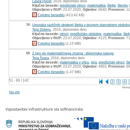
Laura Pucer
, 2019, diplomsko delo
Ključne besede:
predšolski otroci
,
matematika
,
štetje
,
števila
,
Objavljeno v RUP:
23.07.2020;
Ogledov:
6640;
Prenosov:
11
Celotno besedilo
(413,42 KB)
59.
Uporaba različnih strategij štetja v drugem starostnem obdobj
Teja Dolenc
, 2016, diplomsko delo
Ključne besede:
otroci
,
predšolsko obdobje
,
matematika
,
štet
Objavljeno v RUP:
23.07.2020;
Ogledov:
4125;
Prenosov:
7
Celotno besedilo
(1,15 MB)
60.
Z igro do matematičnega znanja : diplomska naloga
Teja Švara
, 2016, diplomsko delo
Ključne besede:
matematika v vrtcu
,
igra
,
predšolski otroci
,
št
Objavljeno v RUP:
23.07.2020;
Ogledov:
4903;
Prenosov:
6
Celotno besedilo
(1,47 MB)
51 - 60 / 142
2
3
4
Iskan
Na vrh