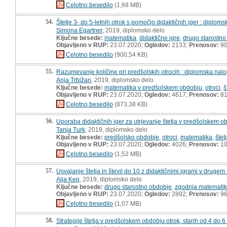
Celotno besedilo
(1,68 MB)
54.
Štetje 3- do 5-letnih otrok s pomočjo didaktičnih iger : diplom
Simona Egartner
, 2019, diplomsko delo
Ključne besede:
matematika
,
didaktične igre
,
drugo starostno
Objavljeno v RUP:
23.07.2020;
Ogledov:
2133;
Prenosov:
9
Celotno besedilo
(900,54 KB)
55.
Razumevanje količine pri predšolskih otrocih : diplomska nal
Anja Trbižan
, 2019, diplomsko delo
Ključne besede:
matematika v predšolskem obdobju
,
otroci
,
š
Objavljeno v RUP:
23.07.2020;
Ogledov:
4617;
Prenosov:
8
Celotno besedilo
(873,38 KB)
56.
Uporaba didaktičnih iger za utrjevanje štetja v predšolskem o
Tanja Turk
, 2019, diplomsko delo
Ključne besede:
predšolsko obdobje
,
otroci
,
matematika
,
štet
Objavljeno v RUP:
23.07.2020;
Ogledov:
4026;
Prenosov:
10
Celotno besedilo
(1,52 MB)
57.
Usvajanje štetja in števil do 10 z didaktičnimi igrami v drug
Alja Kep
, 2019, diplomsko delo
Ključne besede:
drugo starostno obdobje
,
zgodnja matemati
Objavljeno v RUP:
23.07.2020;
Ogledov:
2892;
Prenosov:
9
Celotno besedilo
(1,07 MB)
58.
Strategije štetja v predšolskem obdobju otrok, starih od 4 do 6