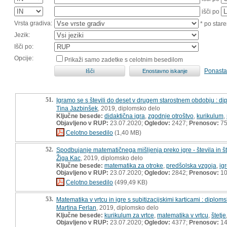
išči po
Vrsta gradiva:
* po stare
Jezik:
Išči po:
Opcije:
Prikaži samo zadetke s celotnim besedilom
Ponasta
51.
Igramo se s števili do deset v drugem starostnem obdobju : d
Tina Jazbinšek
, 2019, diplomsko delo
Ključne besede:
didaktična igra
,
zgodnje otroštvo
,
kurikulum
,
Objavljeno v RUP:
23.07.2020;
Ogledov:
2427;
Prenosov:
7
Celotno besedilo
(1,40 MB)
52.
Spodbujanje matematičnega mišljenja preko igre - števila in š
Žiga Kac
, 2019, diplomsko delo
Ključne besede:
matematika za otroke
,
predšolska vzgoja
,
ig
Objavljeno v RUP:
23.07.2020;
Ogledov:
2842;
Prenosov:
10
Celotno besedilo
(499,49 KB)
53.
Matematika v vrtcu in igre s subitizacijskimi karticami : diplo
Martina Ferlan
, 2019, diplomsko delo
Ključne besede:
kurikulum za vrtce
,
matematika v vrtcu
,
štetje
Objavljeno v RUP:
23.07.2020;
Ogledov:
4377;
Prenosov:
14