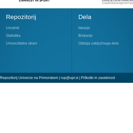
Repozitorij
Dela
Uvodnik
Iskanje
Statistika
Brskanje
Univerzitetne strani
Oddaja zaključnega dela
Repozitorij Univerze na Primorskem |
rup@upr.si
|
Piškotki in zasebnost