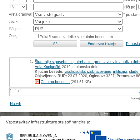
išči po
Vrsta gradiva:
* po stare
Jezik:
Išči po:
Opcije:
Prikaži samo zadetke s celotnim besedilom
Ponasta
1.
Študentje s posebnimi potrebami - predstavitev in analiza dobr
Anja Kocjančič
, 2019, diplomsko delo
Ključne besede:
visokošolsko izobraževanje
,
inkluzija
,
študen
Objavljeno v RUP:
23.07.2020;
Ogledov:
3227;
Prenosov:
8
Celotno besedilo
(291,51 KB)
1 - 1 / 1
Iskan
Na vrh