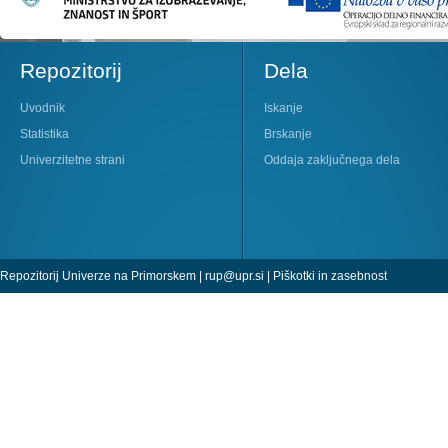
Repozitorij
Dela
Uvodnik
Iskanje
Statistika
Brskanje
Univerzitetne strani
Oddaja zaključnega dela
Repozitorij Univerze na Primorskem |
rup@upr.si
|
Piškotki in zasebnost