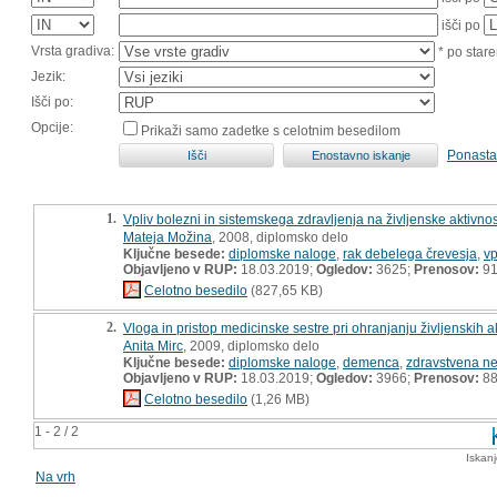
išči po
Vrsta gradiva:
* po stare
Jezik:
Išči po:
Opcije:
Prikaži samo zadetke s celotnim besedilom
Ponasta
1.
Vpliv bolezni in sistemskega zdravljenja na življenske aktivn
Mateja Možina
, 2008, diplomsko delo
Ključne besede:
diplomske naloge
,
rak debelega črevesja
,
vp
Objavljeno v RUP:
18.03.2019;
Ogledov:
3625;
Prenosov:
9
Celotno besedilo
(827,65 KB)
2.
Vloga in pristop medicinske sestre pri ohranjanju življenskih
Anita Mirc
, 2009, diplomsko delo
Ključne besede:
diplomske naloge
,
demenca
,
zdravstvena n
Objavljeno v RUP:
18.03.2019;
Ogledov:
3966;
Prenosov:
8
Celotno besedilo
(1,26 MB)
1 - 2 / 2
Iskan
Na vrh