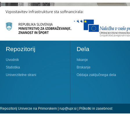
Repozitorij
Dela
Uvodnik
Iskanje
Statistika
Brskanje
Univerzitetne strani
Oddaja zaključnega dela
Repozitorij Univerze na Primorskem |
rup@upr.si
|
Piškotki in zasebnost