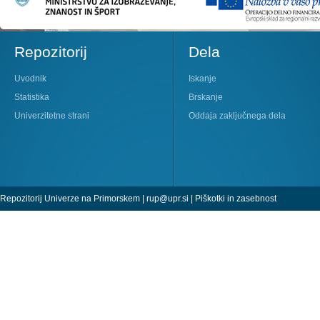
Repozitorij
Dela
Uvodnik
Iskanje
Statistika
Brskanje
Univerzitetne strani
Oddaja zaključnega dela
Repozitorij Univerze na Primorskem |
rup@upr.si
|
Piškotki in zasebnost