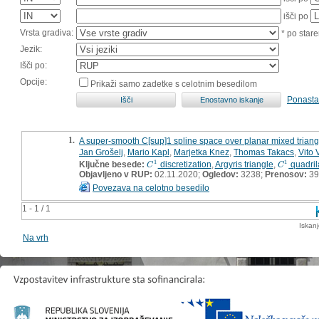
išči po
Vrsta gradiva:
* po stare
Jezik:
Išči po:
Opcije:
Prikaži samo zadetke s celotnim besedilom
Ponasta
1.
A super-smooth C[sup]1 spline space over planar mixed trian
Jan Grošelj
,
Mario Kapl
,
Marjetka Knez
,
Thomas Takacs
,
Vito V
1
1
Ključne besede:
discretization
,
Argyris triangle
,
quadril
C
1
C
1
C
C
Objavljeno v RUP:
02.11.2020;
Ogledov:
3238;
Prenosov:
39
Povezava na celotno besedilo
1 - 1 / 1
Iskan
Na vrh