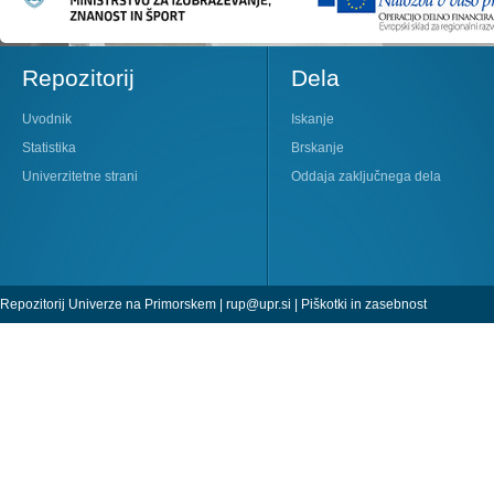
Repozitorij
Dela
Uvodnik
Iskanje
Statistika
Brskanje
Univerzitetne strani
Oddaja zaključnega dela
Repozitorij Univerze na Primorskem |
rup@upr.si
|
Piškotki in zasebnost