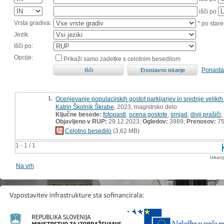
išči po
Vrsta gradiva:
* po stare
Jezik:
Išči po:
Opcije:
Prikaži samo zadetke s celotnim besedilom
Ponasta
1.
Ocenjevanje populacijskih gostot parkljarjev in srednje velikih
Katrin Školnik Škrabe
, 2023, magistrsko delo
Ključne besede:
fotopasti
,
ocena gostote
,
srnjad
,
divji prašiči
,
Objavljeno v RUP:
29.12.2023;
Ogledov:
3989;
Prenosov:
7
Celotno besedilo
(3,62 MB)
1 - 1 / 1
Iskan
Na vrh