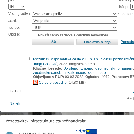
išči po
Vrsta gradiva:
* po stare
Jezik:
Išči po:
Opcije:
Prikaži samo zadetke s celotnim besedilom
Ponasta
1.
Mozaik z Gosposvetske ceste v Ljubljani in ostali poznoantičn
Janja Gojkovič
, 2023, magistrsko delo
Ključne besede:
Akvileja
,
Emona
,
geometrijski ornament
zgodnjekrščanski mozaik
,
magistrske naloge
Objavljeno v RUP:
03.03.2023;
Ogledov:
4072;
Prenosov:
5
Celotno besedilo
(14,83 MB)
1 - 1 / 1
Iskan
Na vrh