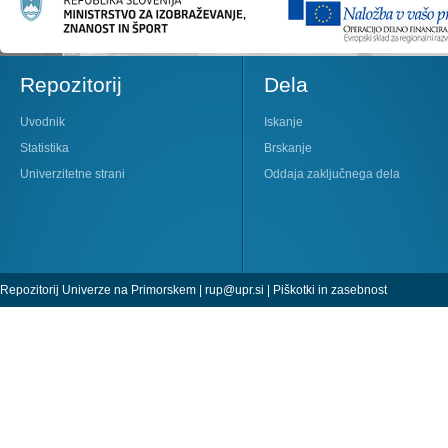
Repozitorij
Dela
Uvodnik
Iskanje
Statistika
Brskanje
Univerzitetne strani
Oddaja zaključnega dela
Repozitorij Univerze na Primorskem |
rup@upr.si
|
Piškotki in zasebnost