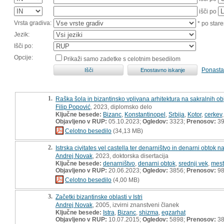
išči po
Vrsta gradiva:
* po stare
Jezik:
Išči po:
Opcije:
Prikaži samo zadetke s celotnim besedilom
Ponasta
1.
Raška šola in bizantinsko vplivana arhitektura na sakralnih obj
Filip Popović
, 2023, diplomsko delo
Ključne besede:
Bizanc
,
Konstantinopel
,
Srbija
,
Kotor
,
cerkev
Objavljeno v RUP:
05.10.2023;
Ogledov:
3323;
Prenosov:
3
Celotno besedilo
(34,13 MB)
2.
Istrska civitates vel castella ter denarništvo in denarni obtok 
Andrej Novak
, 2023, doktorska disertacija
Ključne besede:
denarništvo
,
denarni obtok
,
srednji vek
,
mes
Objavljeno v RUP:
20.06.2023;
Ogledov:
3856;
Prenosov:
9
Celotno besedilo
(4,00 MB)
3.
Začetki bizantinske oblasti v Istri
Andrej Novak
, 2005, izvirni znanstveni članek
Ključne besede:
Istra
,
Bizanc
,
shizma
,
egzarhat
Objavljeno v RUP:
10.07.2015;
Ogledov:
5898;
Prenosov:
3