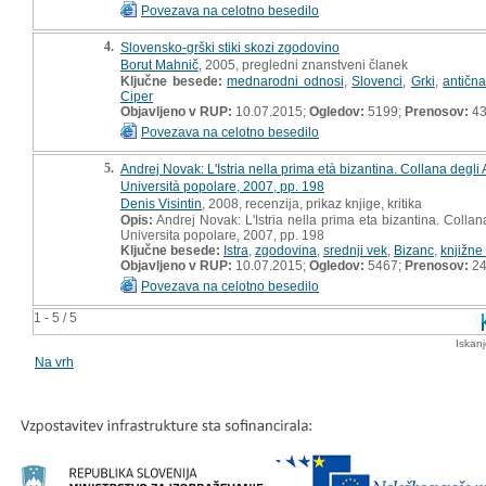
Povezava na celotno besedilo
4.
Slovensko-grški stiki skozi zgodovino
Borut Mahnič
, 2005, pregledni znanstveni članek
Ključne besede:
mednarodni odnosi
,
Slovenci
,
Grki
,
antična
Ciper
Objavljeno v RUP:
10.07.2015;
Ogledov:
5199;
Prenosov:
4
Povezava na celotno besedilo
5.
Andrej Novak: L'Istria nella prima età bizantina. Collana degli A
Università popolare, 2007, pp. 198
Denis Visintin
, 2008, recenzija, prikaz knjige, kritika
Opis:
Andrej Novak: L'Istria nella prima eta bizantina. Collana
Universita popolare, 2007, pp. 198
Ključne besede:
Istra
,
zgodovina
,
srednji vek
,
Bizanc
,
knjižne
Objavljeno v RUP:
10.07.2015;
Ogledov:
5467;
Prenosov:
2
Povezava na celotno besedilo
1 - 5 / 5
Iskan
Na vrh