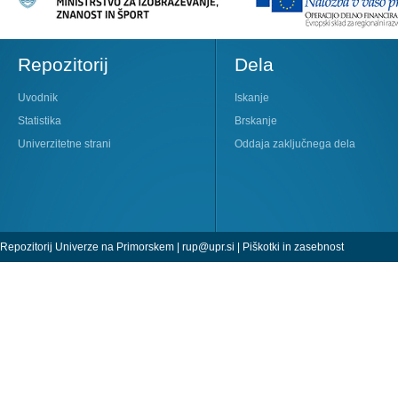
Repozitorij
Dela
Uvodnik
Iskanje
Statistika
Brskanje
Univerzitetne strani
Oddaja zaključnega dela
Repozitorij Univerze na Primorskem |
rup@upr.si
|
Piškotki in zasebnost