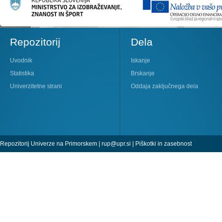
Repozitorij
Dela
Uvodnik
Iskanje
Statistika
Brskanje
Univerzitetne strani
Oddaja zaključnega dela
Repozitorij Univerze na Primorskem |
rup@upr.si
|
Piškotki in zasebnost