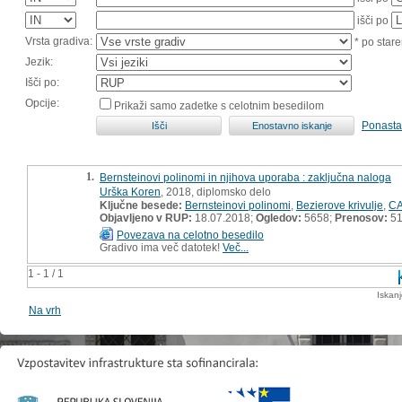
išči po
Vrsta gradiva:
* po stare
Jezik:
Išči po:
Opcije:
Prikaži samo zadetke s celotnim besedilom
Ponasta
1.
Bernsteinovi polinomi in njihova uporaba : zaključna naloga
Urška Koren
, 2018, diplomsko delo
Ključne besede:
Bernsteinovi polinomi
,
Bezierove krivulje
,
CA
Objavljeno v RUP:
18.07.2018;
Ogledov:
5658;
Prenosov:
5
Povezava na celotno besedilo
Gradivo ima več datotek!
Več...
1 - 1 / 1
Iskan
Na vrh