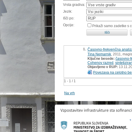
Vrsta gradiva:
Jezik:
Išči po:
Opcije:
Prikaži samo zadetke s 
1.
Časovno-frekvenčna analiza
Tina Nemarnik
, 2011, magis
Ključne besede:
časovno-f
Cohenov razred
,
sintetizira
Objavljeno v RUP:
13.11.2
Povezava na celotno be
1 - 1 / 1
Na vrh