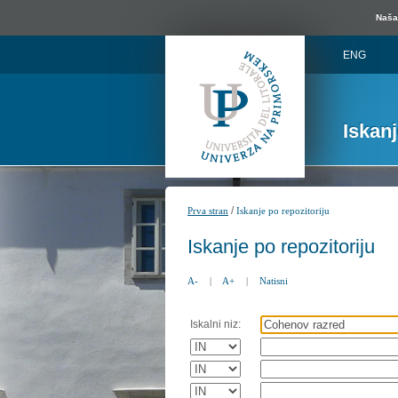
Naša 
ENG
Iskan
/
Prva stran
Iskanje po repozitoriju
Iskanje po repozitoriju
A-
|
A+
|
Natisni
Iskalni niz: