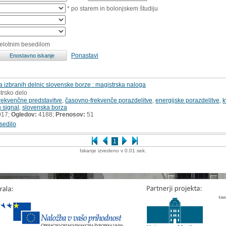
* po starem in bolonjskem študiju
celotnim besedilom
Ponastavi
 izbranih delnic slovenske borze : magistrska naloga
trsko delo
rekvenčne predstavitve
,
časovno-frekvenče porazdelitve
,
energijske porazdelitve
,
k
n signal
,
slovenska borza
017;
Ogledov:
4188;
Prenosov:
51
sedilo
1
Iskanje izvedeno v 0.01 sek.