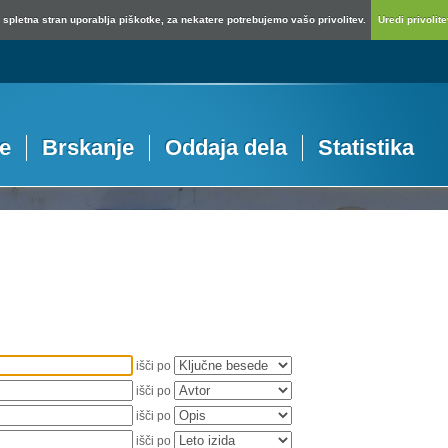
spletna stran uporablja piškotke, za nekatere potrebujemo vašo privolitev.
Uredi privolitev
je
Brskanje
Oddaja dela
Statistika
išči po
išči po
išči po
išči po