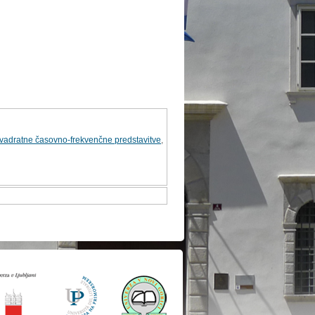
vadratne časovno-frekvenčne predstavitve
,