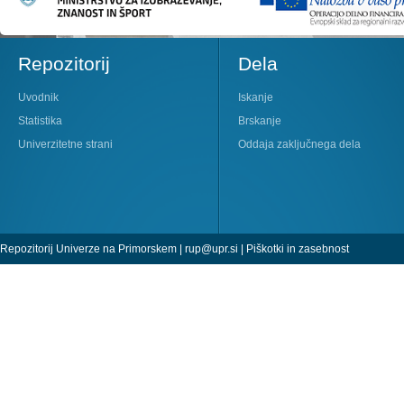
Repozitorij
Dela
Uvodnik
Iskanje
Statistika
Brskanje
Univerzitetne strani
Oddaja zaključnega dela
Repozitorij Univerze na Primorskem |
rup@upr.si
|
Piškotki in zasebnost