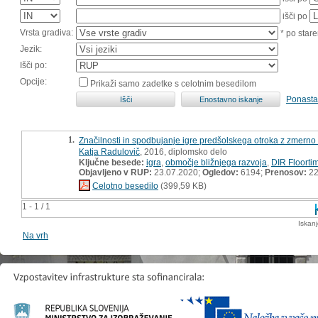
išči po
Vrsta gradiva:
* po stare
Jezik:
Išči po:
Opcije:
Prikaži samo zadetke s celotnim besedilom
Ponasta
1.
Značilnosti in spodbujanje igre predšolskega otroka z zmerno
Katja Radulovič
, 2016, diplomsko delo
Ključne besede:
igra
,
območje bližnjega razvoja
,
DIR Floorti
Objavljeno v RUP:
23.07.2020;
Ogledov:
6194;
Prenosov:
22
Celotno besedilo
(399,59 KB)
1 - 1 / 1
Iskan
Na vrh