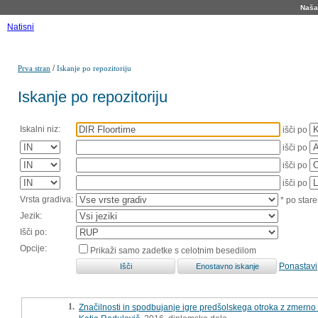
Naša 
Natisni
/
Prva stran
Iskanje po repozitoriju
Iskanje po repozitoriju
Iskalni niz:
išči po
išči po
išči po
išči po
Vrsta gradiva:
* po stare
Jezik:
Išči po:
Opcije:
Prikaži samo zadetke s celotnim besedilom
Ponastavi
1.
Značilnosti in spodbujanje igre predšolskega otroka z zmerno