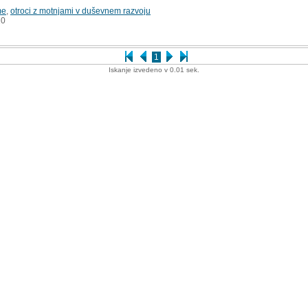
me
,
otroci z motnjami v duševnem razvoju
0
1
Iskanje izvedeno v 0.01 sek.