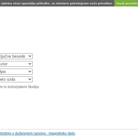
spletna stran uporablja piškotke, za nekatere potrebujemo vašo privolitev.
Uredi privolitev
m in bolonjskem študiju
 motnjo v duševnem razvoju : magistrsko delo