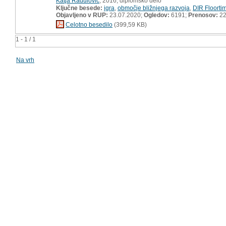
Katja Radulovič
, 2016, diplomsko delo
Ključne besede:
igra
,
območje bližnjega razvoja
,
DIR Floorti
Objavljeno v RUP:
23.07.2020;
Ogledov:
6191;
Prenosov:
22
Celotno besedilo
(399,59 KB)
1 - 1 / 1
Na vrh