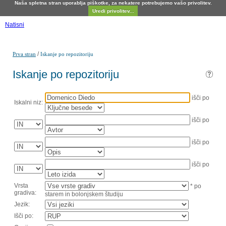
Naša spletna stran uporablja piškotke, za nekatere potrebujemo vašo privolitev.
Uredi privolitev...
Natisni
/
Prva stran
Iskanje po repozitoriju
Iskanje po repozitoriju
išči po
Iskalni niz:
išči po
išči po
išči po
Vrsta
* po
gradiva:
starem in bolonjskem študiju
Jezik:
Išči po: