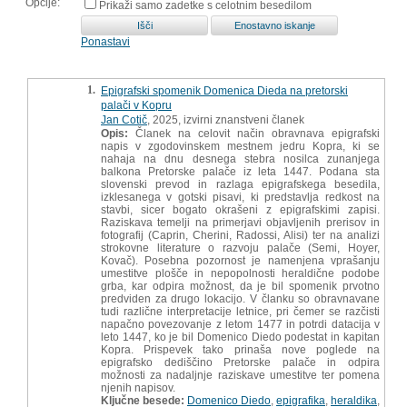
Opcije:
Prikaži samo zadetke s celotnim besedilom
Ponastavi
1.
Epigrafski spomenik Domenica Dieda na pretorski
palači v Kopru
Jan Cotič
, 2025, izvirni znanstveni članek
Opis:
Članek na celovit način obravnava epigrafski
napis v zgodovinskem mestnem jedru Kopra, ki se
nahaja na dnu desnega stebra nosilca zunanjega
balkona Pretorske palače iz leta 1447. Podana sta
slovenski prevod in razlaga epigrafskega besedila,
izklesanega v gotski pisavi, ki predstavlja redkost na
stavbi, sicer bogato okrašeni z epigrafskimi zapisi.
Raziskava temelji na primerjavi objavljenih prerisov in
fotografij (Caprin, Cherini, Radossi, Alisi) ter na analizi
strokovne literature o razvoju palače (Semi, Hoyer,
Kovač). Posebna pozornost je namenjena vprašanju
umestitve plošče in nepopolnosti heraldične podobe
grba, kar odpira možnost, da je bil spomenik prvotno
predviden za drugo lokacijo. V članku so obravnavane
tudi različne interpretacije letnice, pri čemer se razčisti
napačno povezovanje z letom 1477 in potrdi datacija v
leto 1447, ko je bil Domenico Diedo podestat in kapitan
Kopra. Prispevek tako prinaša nove poglede na
epigrafsko dediščino Pretorske palače in odpira
možnosti za nadaljnje raziskave umestitve ter pomena
njenih napisov.
Ključne besede:
Domenico Diedo
,
epigrafika
,
heraldika
,