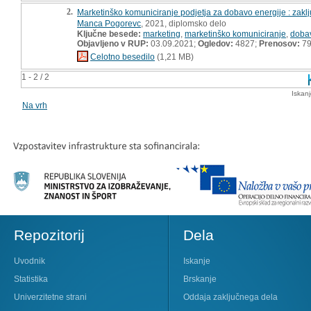
2.
Marketinško komuniciranje podjetja za dobavo energije : zakl
Manca Pogorevc
, 2021, diplomsko delo
Ključne besede:
marketing
,
marketinško komuniciranje
,
dobav
Objavljeno v RUP:
03.09.2021;
Ogledov:
4827;
Prenosov:
7
Celotno besedilo
(1,21 MB)
1 - 2 / 2
Iskan
Na vrh
Repozitorij
Dela
Uvodnik
Iskanje
Statistika
Brskanje
Univerzitetne strani
Oddaja zaključnega dela