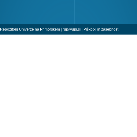
Repozitorij Univerze na Primorskem |
rup@upr.si
|
Piškotki in zasebnost