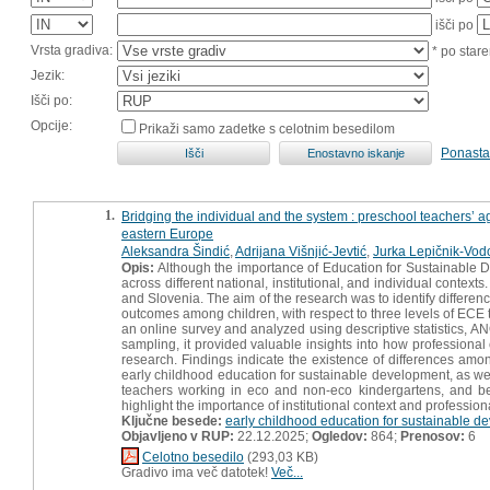
išči po
Vrsta gradiva:
* po stare
Jezik:
Išči po:
Opcije:
Prikaži samo zadetke s celotnim besedilom
Ponasta
1.
Bridging the individual and the system : preschool teachers’ a
eastern Europe
Aleksandra Šindić
,
Adrijana Višnjić-Jevtić
,
Jurka Lepičnik-Vod
Opis:
Although the importance of Education for Sustainable D
across different national, institutional, and individual conte
and Slovenia. The aim of the research was to identify differen
outcomes among children, with respect to three levels of ECE te
an online survey and analyzed using descriptive statistics, A
sampling, it provided valuable insights into how professional
research. Findings indicate the existence of differences amon
early childhood education for sustainable development, as wel
teachers working in eco and non-eco kindergartens, and bet
highlight the importance of institutional context and professio
Ključne besede:
early childhood education for sustainable d
Objavljeno v RUP:
22.12.2025;
Ogledov:
864;
Prenosov:
6
Celotno besedilo
(293,03 KB)
Gradivo ima več datotek!
Več...