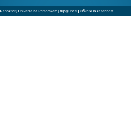
Repozitorij Univerze na Primorskem |
rup@upr.si
|
Piškotki in zasebnost