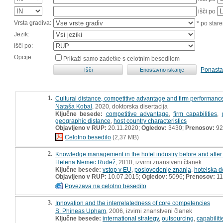
išči po
Vrsta gradiva:
* po stare
Jezik:
Išči po:
Opcije:
Prikaži samo zadetke s celotnim besedilom
Ponasta
1.
Cultural distance, competitive advantage and firm performance
Nataša Kobal
, 2020, doktorska disertacija
Ključne besede:
competitive advantage
,
firm capabilities
,
geographic distance
,
host country characteristics
Objavljeno v RUP:
20.11.2020;
Ogledov:
3430;
Prenosov:
92
Celotno besedilo
(2,37 MB)
2.
Knowledge management in the hotel industry before and after t
Helena Nemec Rudež
, 2010, izvirni znanstveni članek
Ključne besede:
vstop v EU
,
poslovodenje znanja
,
hotelska d
Objavljeno v RUP:
10.07.2015;
Ogledov:
5096;
Prenosov:
11
Povezava na celotno besedilo
3.
Innovation and the interrelatedness of core competencies
S. Phineas Upham
, 2006, izvirni znanstveni članek
Ključne besede:
international strategy
,
outsourcing
,
capabiliti