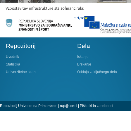
Repozitorij
Dela
Uvodnik
Iskanje
Statistika
Brskanje
Univerzitetne strani
Oddaja zaključnega dela
Repozitorij Univerze na Primorskem |
rup@upr.si
|
Piškotki in zasebnost