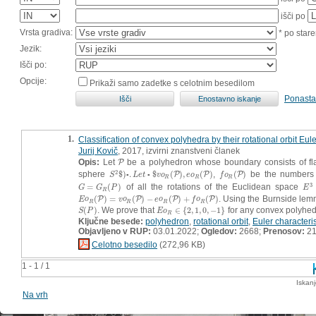
išči po
Vrsta gradiva:
* po stare
Jezik:
Išči po:
Opcije:
Prikaži samo zadetke s celotnim besedilom
Ponasta
1.
Classification of convex polyhedra by their rotational orbit Eule
Jurij Kovič
, 2017, izvirni znanstveni članek
Opis:
Let
be a polyhedron whose boundary consists of fl
P
P
2
sphere
$
)
.
$
(
)
,
(
)
,
(
)
be the numbers of
S
2
$
)
▫
.
L
e
t
▫
$
v
o
R
(
P
)
,
e
o
R
(
P
)
f
o
R
(
P
)
S
▫
L
e
t
▫
v
o
P
e
o
P
f
o
P
R
R
R
3
=
(
)
of all the rotations of the Euclidean space
G
=
G
R
(
P
)
E
3
G
G
P
E
R
(
)
=
(
)
−
(
)
+
(
)
. Using the Burnside lem
E
o
R
(
P
)
=
v
o
R
(
P
)
−
e
o
R
(
P
)
+
f
o
R
(
P
)
E
o
P
v
o
P
e
o
P
f
o
P
R
R
R
R
(
)
. We prove that
∈
{
2
,
1
,
0
,
−
1
}
for any convex polyhe
S
(
P
)
E
o
R
∈
{
2
,
1
,
0
,
−
1
}
S
P
E
o
R
Ključne besede:
polyhedron
,
rotational orbit
,
Euler characteris
Objavljeno v RUP:
03.01.2022;
Ogledov:
2668;
Prenosov:
2
Celotno besedilo
(272,96 KB)
1 - 1 / 1
Iskan
Na vrh