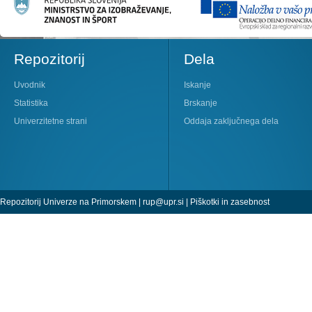
Repozitorij
Dela
Uvodnik
Iskanje
Statistika
Brskanje
Univerzitetne strani
Oddaja zaključnega dela
Repozitorij Univerze na Primorskem |
rup@upr.si
|
Piškotki in zasebnost