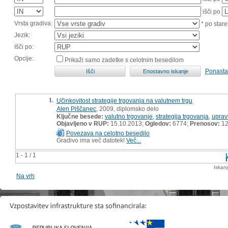
išči po
Vrsta gradiva:
* po stare
Jezik:
Išči po:
Opcije:
Prikaži samo zadetke s celotnim besedilom
Ponasta
1.
Učinkovitost strategije trgovanja na valutnem trgu
Alen Piščanec
, 2009, diplomsko delo
Ključne besede:
valutno trgovanje
,
strategija trgovanja
,
uprav
Objavljeno v RUP:
15.10.2013;
Ogledov:
6774;
Prenosov:
12
Povezava na celotno besedilo
Gradivo ima več datotek!
Več...
1 - 1 / 1
Iskan
Na vrh