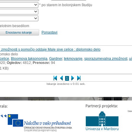
* po starem in bolonjskem študiju
celotnim besedilom
Ponastavi
zmožnosti s pomočjo oddaje Male sive celice : diplomsko delo
lomsko delo
celice
,
Bloomova taksonomija
,
Gardner
,
tekmovanje
,
sporazumevalna zmožnost
,
u
020;
Ogledov:
4812;
Prenosov:
94
1 KB)
1
Iskanje izvedeno v 0.01 sek.