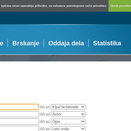
spletna stran uporablja piškotke, za nekatere potrebujemo vašo privolitev.
Uredi privolitev
je
Brskanje
Oddaja dela
Statistika
išči po
išči po
išči po
išči po