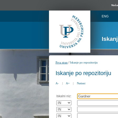
Naša 
ENG
Iskan
/
Prva stran
Iskanje po repozitoriju
Iskanje po repozitoriju
A-
|
A+
|
Natisni
Iskalni niz: