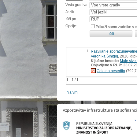
Vrsta gradiva:
Jezik:
Išči po:
Opcije:
Prikaži samo zadetke s 
1.
Razvijanje sporazumevalne 
Veronika Šinigoj
, 2016, dip
Ključne besede:
Male sive 
Objavljeno v RUP:
23.07.2
Celotno besedilo
(792,7
1 - 1 / 1
Na vrh