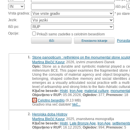
išči po
Vrsta gradiva:
* po stare
Jezik:
Išči po:
Opcije:
Prikaži samo zadetke s celotnim besedilom
Ponasta
1.
Stone panopticum : rethinking on the monumental stone sculptu
Martina Blečić Kavur
, 2026, izvirni znanstveni članek
Opis:
Stone as a durable and symbolic material played a centr
millennium BCE. This paper examines the fragmented stone scu
Using the concepts of material agency and object biography,
belonging, shaped collective memory and social identities 
emerges as a visually articulated social practice with a multi
level of artisanship and strong links to the Italo-Adriatic cultura
Ključne besede:
Histri
,
Iron Age
,
material culture
,
monumental 
Objavljeno v RUP:
05.06.2026;
Ogledov:
377;
Prenosov:
18
Celotno besedilo
(9,13 MB)
Gradivo ima več datotek!
Več...
2.
Herojska doba Histrov
Martina Blečić Kavur
, 2025, znanstvena monografija
Ključne besede:
Histri
,
Late Bronze Age
,
Iron Age
,
settlement
Objavljeno v RUP:
16.12.2025;
Ogledov:
994;
Prenosov:
5