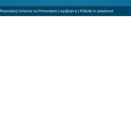
Repozitorij Univerze na Primorskem |
rup@upr.si
|
Piškotki in zasebnost