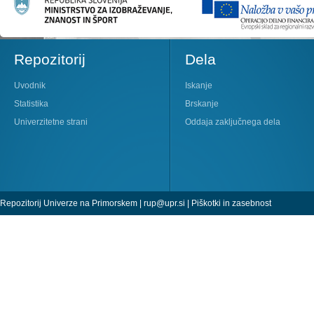
Repozitorij
Dela
Uvodnik
Iskanje
Statistika
Brskanje
Univerzitetne strani
Oddaja zaključnega dela
Repozitorij Univerze na Primorskem |
rup@upr.si
|
Piškotki in zasebnost