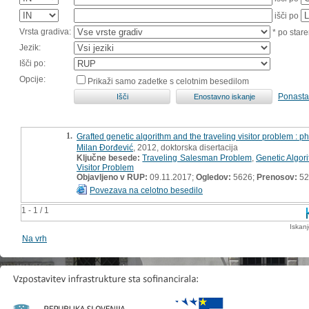
išči po
Vrsta gradiva:
* po stare
Jezik:
Išči po:
Opcije:
Prikaži samo zadetke s celotnim besedilom
Ponasta
1.
Grafted genetic algorithm and the traveling visitor problem : ph
Milan Đorđević
, 2012, doktorska disertacija
Ključne besede:
Traveling Salesman Problem
,
Genetic Algor
Visitor Problem
Objavljeno v RUP:
09.11.2017;
Ogledov:
5626;
Prenosov:
52
Povezava na celotno besedilo
1 - 1 / 1
Iskan
Na vrh