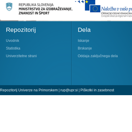
Repozitorij
Dela
Uvodnik
Iskanje
Statistika
Brskanje
Univerzitetne strani
Oddaja zaključnega dela
Repozitorij Univerze na Primorskem |
rup@upr.si
|
Piškotki in zasebnost