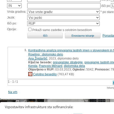
išči po
Vrsta gradiva:
* po stare
Jezik:
Išči po:
Opcije:
Prikaži samo zadetke s celotnim besedilom
Ponasta
1.
Kontrastivna analiza prevajanja lastnih imen v slovenskem in 
Rowling : diplomsko delo
Ana Žnidaršič
, 2023, diplomsko delo
Ključne besede:
prevajalske strategije
,
prevajanje lastnih i
Kenda
,
François Ménard
,
diplomska dela
Objavljeno v RUP:
03.03.2023;
Ogledov:
5042;
Prenosov:
7
Celotno besedilo
(763,47 KB)
1 - 1 / 1
Iskan
Na vrh