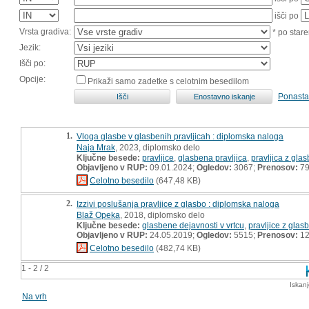
išči po
Vrsta gradiva:
* po stare
Jezik:
Išči po:
Opcije:
Prikaži samo zadetke s celotnim besedilom
Ponasta
1.
Vloga glasbe v glasbenih pravljicah : diplomska naloga
Naja Mrak
, 2023, diplomsko delo
Ključne besede:
pravljice
,
glasbena pravljica
,
pravljica z gla
Objavljeno v RUP:
09.01.2024;
Ogledov:
3067;
Prenosov:
7
Celotno besedilo
(647,48 KB)
2.
Izzivi poslušanja pravljice z glasbo : diplomska naloga
Blaž Opeka
, 2018, diplomsko delo
Ključne besede:
glasbene dejavnosti v vrtcu
,
pravljice z glas
Objavljeno v RUP:
24.05.2019;
Ogledov:
5515;
Prenosov:
12
Celotno besedilo
(482,74 KB)
1 - 2 / 2
Iskan
Na vrh