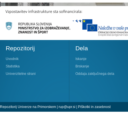
Repozitorij
Dela
Uvodnik
Iskanje
Statistika
Brskanje
Univerzitetne strani
Oddaja zaključnega dela
Repozitorij Univerze na Primorskem |
rup@upr.si
|
Piškotki in zasebnost