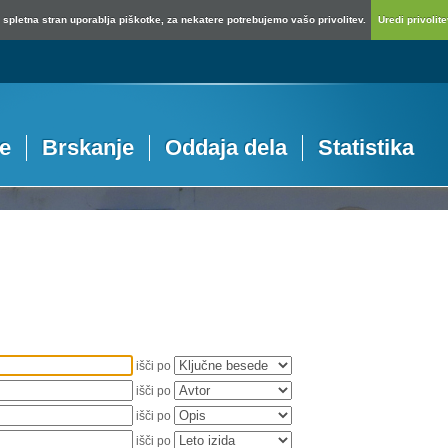
spletna stran uporablja piškotke, za nekatere potrebujemo vašo privolitev.
Uredi privolitev
je
Brskanje
Oddaja dela
Statistika
išči po
išči po
išči po
išči po