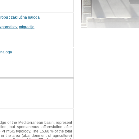
 robu : zaključna naloga
zporeditev
,
migracije
 naloga
ge of the Mediterranean basin, represent
ion, but spontaneous afforestation after
 PHYSIS typology. The 15.68 % of the total
 in the area (abandonment of agriculture)