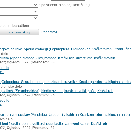
* po starem in bolonjskem študiju
celotnim besedilom
Ponastavi
logove belinke, Aporia crataegi (Lepidoptera: Pieridae) na Kraškem robu : zaključ
o delo
linka (Aporia crataegi)
,
lov
,
metode
,
Kraški rob
,
diverziteta
,
kraški travnik
022;
Ogledov:
3973;
Prenosov:
38
sedilo
č...
v (Coleoptera: Scarabeoidea) na izbranih travnikih Kraškega roba : zaključna semi
diplomsko delo
i plojkaši (Scarabeoidea)
,
biodiverziteta
,
kraški travniki
,
paša
,
Kraški rob
022;
Ogledov:
2547;
Prenosov:
25
sedilo
č...
acij treh vrst pupkov (Amphibia: Urodela) v kalih na Kraškem robu : zaključna nalog
sko delo
identifikacija
,
ocena velikosti populacije
,
varstveni status
,
Kraški rob
022;
Ogledov:
2566;
Prenosov:
26