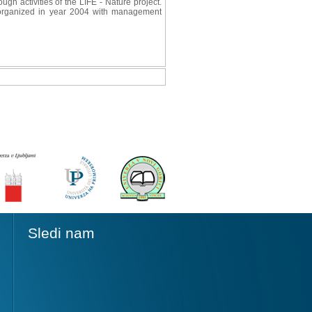
gh activities of the LIFE - Nature project.
 organized in year 2004 with management
Sledi nam