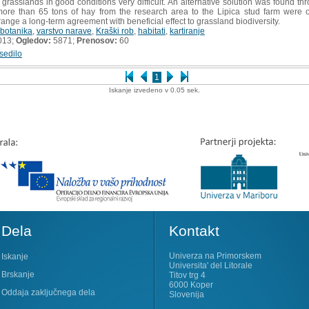
rasslands in good conditions very difficult. An alternative solution was found throu
ore than 65 tons of hay from the research area to the Lipica stud farm were
range a long-term agreement with beneficial effect to grassland biodiversity.
botanika
,
varstvo narave
,
Kraški rob
,
habitati
,
kartiranje
013;
Ogledov:
5871;
Prenosov:
60
sedilo
1
Iskanje izvedeno v 0.05 sek.
Dela
Kontakt
Univerza na Primorskem
Iskanje
Universita' del Litorale
Brskanje
Titov trg 4
6000 Koper
Oddaja zaključnega dela
Slovenija