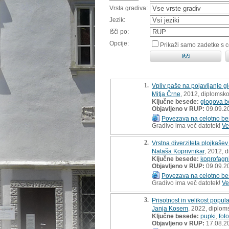
Vrsta gradiva:
Jezik:
Išči po:
Opcije:
Prikaži samo zadetke s 
1.
Vpliv paše na pojavljanje g
Mitja Črne
, 2012, diplomsk
Ključne besede:
glogova be
Objavljeno v RUP:
09.09.2
Povezava na celotno be
Gradivo ima več datotek!
Ve
2.
Vrstna diverziteta plojkaše
Nataša Koprivnikar
, 2012, 
Ključne besede:
koprofagn
Objavljeno v RUP:
09.09.2
Povezava na celotno be
Gradivo ima več datotek!
Ve
3.
Prisotnost in velikost popul
Janja Kosem
, 2022, diplom
Ključne besede:
pupki
,
foto
Objavljeno v RUP:
17.08.2