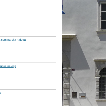
na seminarska naloga
narska naloga
a