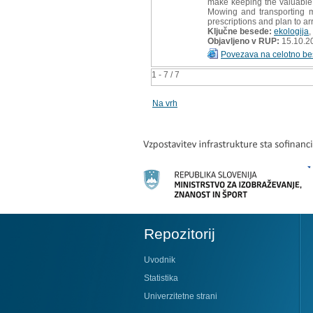
make keeping the valuable g
Mowing and transporting m
prescriptions and plan to ar
Ključne besede:
ekologija
,
Objavljeno v RUP:
15.10.2
Povezava na celotno be
1 - 7 / 7
Na vrh
Repozitorij
Uvodnik
Statistika
Univerzitetne strani