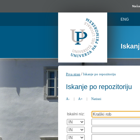
Naša 
ENG
Iskan
/
Prva stran
Iskanje po repozitoriju
Iskanje po repozitoriju
A-
|
A+
|
Natisni
Iskalni niz: