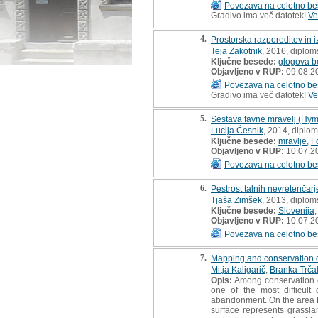
Povezava na celotno be
Gradivo ima več datotek!
Ve
4.
Prostorska razporeditev in 
Teja Zakotnik
, 2016, diplom
Ključne besede:
glogova be
Objavljeno v RUP:
09.08.2
Povezava na celotno be
Gradivo ima več datotek!
Ve
5.
Sestava favne mravelj (Hym
Lucija Česnik
, 2014, diplo
Ključne besede:
mravlje
,
F
Objavljeno v RUP:
10.07.2
Povezava na celotno be
6.
Pestrost talnih nevretenčar
Tjaša Zimšek
, 2013, diplom
Ključne besede:
Slovenija
Objavljeno v RUP:
10.07.2
Povezava na celotno be
7.
Mapping and conservation o
Mitja Kaligarič
,
Branka Trča
Opis:
Among conservation e
one of the most difficult
abandonment. On the area Kr
surface represents grassla