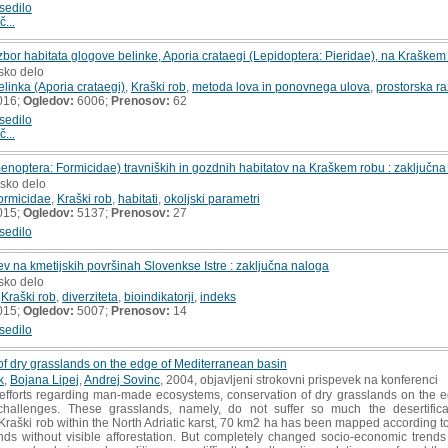
sedilo
č...
izbor habitata glogove belinke, Aporia crataegi (Lepidoptera: Pieridae), na Kraškem
sko delo
linka (Aporia crataegi)
,
Kraški rob
,
metoda lova in ponovnega ulova
,
prostorska ra
016;
Ogledov:
6006;
Prenosov:
62
sedilo
č...
enoptera: Formicidae) travniških in gozdnih habitatov na Kraškem robu : zaključna
msko delo
ormicidae
,
Kraški rob
,
habitati
,
okoljski parametri
015;
Ogledov:
5137;
Prenosov:
27
sedilo
jev na kmetijskih površinah Slovenkse Istre : zaključna naloga
sko delo
,
Kraški rob
,
diverziteta
,
bioindikatorji
,
indeks
015;
Ogledov:
5007;
Prenosov:
14
sedilo
f dry grasslands on the edge of Mediterranean basin
k
,
Bojana Lipej
,
Andrej Sovinc
, 2004, objavljeni strokovni prispevek na konferenci
fforts regarding man-made ecosystems, conservation of dry grasslands on the ed
 challenges. These grasslands, namely, do not suffer so much the desertificat
aški rob within the North Adriatic karst, 70 km2 ha has been mapped according to
nds without visible afforestation. But completely changed socio-economic trends