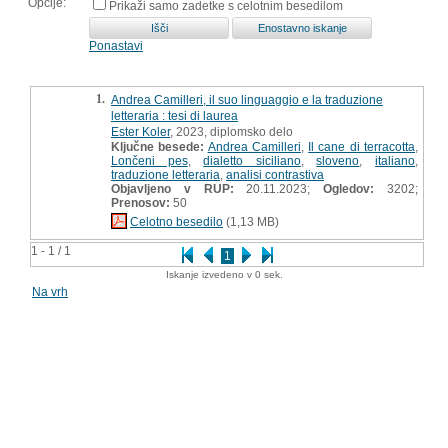
Opcije:
Prikaži samo zadetke s celotnim besedilom
Ponastavi
1.
Andrea Camilleri, il suo linguaggio e la traduzione
letteraria : tesi di laurea
Ester Koler
, 2023, diplomsko delo
Ključne besede:
Andrea Camilleri
,
Il cane di terracotta
,
Lončeni pes
,
dialetto siciliano
,
sloveno
,
italiano
,
traduzione letteraria
,
analisi contrastiva
Objavljeno v RUP:
20.11.2023;
Ogledov:
3202;
Prenosov:
50
Celotno besedilo
(1,13 MB)
1 - 1 / 1
1
Iskanje izvedeno v 0 sek.
Na vrh