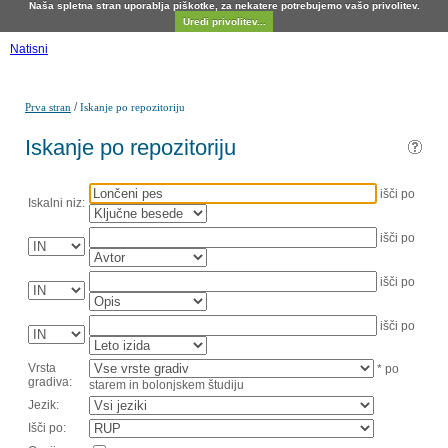
Naša spletna stran uporablja piškotke, za nekatere potrebujemo vašo privolitev.
Uredi privolitev...
Natisni
/
Prva stran
Iskanje po repozitoriju
Iskanje po repozitoriju
išči po
Iskalni niz:
išči po
išči po
išči po
Vrsta
* po
gradiva:
starem in bolonjskem študiju
Jezik:
Išči po: