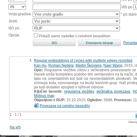
išči po
Vrsta gradiva:
* po stare
Jezik:
Išči po:
Opcije:
Prikaži samo zadetke s celotnim besedilom
Ponasta
1.
Regular embeddings of cycles with multiple edges revisited
Kan Hu
,
Roman Nedela
,
Martin Škoviera
,
Naer Wang
, 2015, i
Opis:
Regularne vložitve ciklov z večkratnimi povezavami se poj
članek izriše kompletno podobo teh zemljevidov na ta način, d
tako na orientabilnih kot tudi na neorientabilnih ploskvah. Ve
zornega kota, osnovanega na teoriji končnih grup. Naš pristop
pa tudi dodaten vpogled v njihove odnose.
Ključne besede:
regularna vložitev
,
večkratna povezava
,
Hö
Möbius map
Objavljeno v RUP:
15.10.2015;
Ogledov:
5688;
Prenosov:
11
Povezava na celotno besedilo
1 - 1 / 1
Iskan
Na vrh