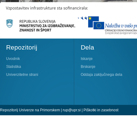
Repozitorij
Dela
Uvodnik
Iskanje
Statistika
Brskanje
Univerzitetne strani
Oddaja zaključnega dela
Repozitorij Univerze na Primorskem |
rup@upr.si
|
Piškotki in zasebnost