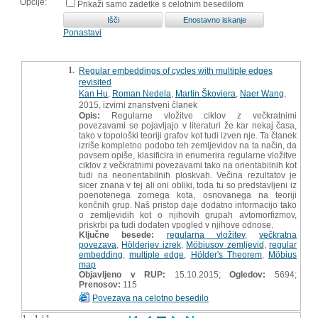
Opcije:
Prikaži samo zadetke s celotnim besedilom
Ponastavi
1.
Regular embeddings of cycles with multiple edges
revisited
Kan Hu
,
Roman Nedela
,
Martin Škoviera
,
Naer Wang
,
2015, izvirni znanstveni članek
Opis:
Regularne vložitve ciklov z večkratnimi
povezavami se pojavljajo v literaturi že kar nekaj časa,
tako v topološki teoriji grafov kot tudi izven nje. Ta članek
izriše kompletno podobo teh zemljevidov na ta način, da
povsem opiše, klasificira in enumerira regularne vložitve
ciklov z večkratnimi povezavami tako na orientabilnih kot
tudi na neorientabilnih ploskvah. Večina rezultatov je
sicer znana v tej ali oni obliki, toda tu so predstavljeni iz
poenotenega zornega kota, osnovanega na teoriji
končnih grup. Naš pristop daje dodatno informacijo tako
o zemljevidih kot o njihovih grupah avtomorfizmov,
priskrbi pa tudi dodaten vpogled v njihove odnose.
Ključne besede:
regularna vložitev
,
večkratna
povezava
,
Hölderjev izrek
,
Möbiusov zemljevid
,
regular
embedding
,
multiple edge
,
Hölder's Theorem
,
Möbius
map
Objavljeno v RUP:
15.10.2015;
Ogledov:
5694;
Prenosov:
115
Povezava na celotno besedilo