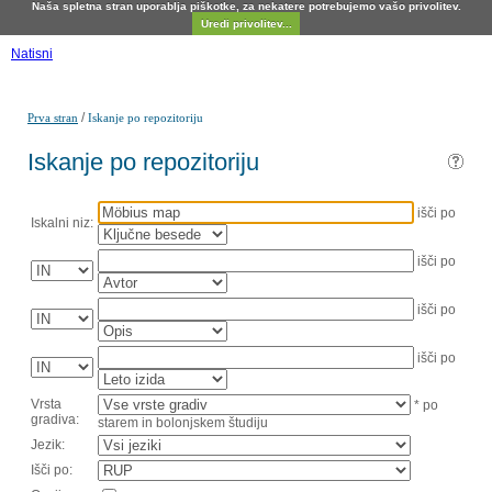
Naša spletna stran uporablja piškotke, za nekatere potrebujemo vašo privolitev.
Uredi privolitev...
Natisni
/
Prva stran
Iskanje po repozitoriju
Iskanje po repozitoriju
išči po
Iskalni niz:
išči po
išči po
išči po
Vrsta
* po
gradiva:
starem in bolonjskem študiju
Jezik:
Išči po: