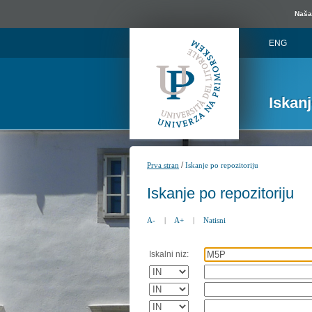
Naša 
ENG
Iskan
/
Prva stran
Iskanje po repozitoriju
Iskanje po repozitoriju
A-
|
A+
|
Natisni
Iskalni niz: