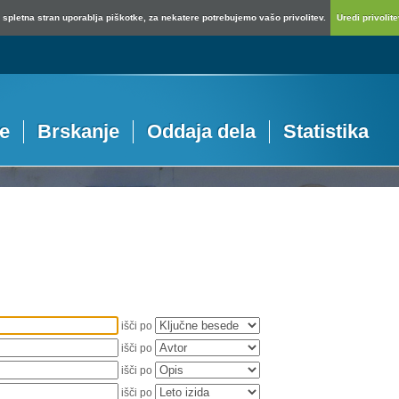
spletna stran uporablja piškotke, za nekatere potrebujemo vašo privolitev.
Uredi privolitev
je
Brskanje
Oddaja dela
Statistika
išči po
išči po
išči po
išči po