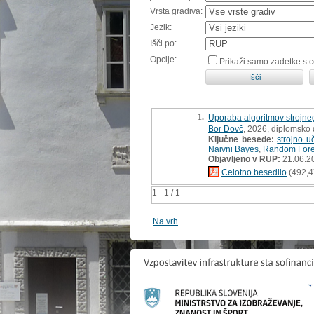
Vrsta gradiva:
Jezik:
Išči po:
Opcije:
Prikaži samo zadetke s 
1.
Uporaba algoritmov strojneg
Bor Dovč
, 2026, diplomsko 
Ključne besede:
strojno u
Naivni Bayes
,
Random Fore
Objavljeno v RUP:
21.06.2
Celotno besedilo
(492,4
1 - 1 / 1
Na vrh