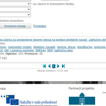
* po starem in bolonjskem študiju
celotnim besedilom
Ponastavi
a učenja za ugotavljanje stopnje stresa na podlagi digitalnih navad : zaključno de
delo
čenje
,
napovedni modeli
,
digitalne navade
,
stopnja stresa
,
klasifikacija
,
regresija
st
,
J48
,
Linearna regresija
,
SMOreg
,
M5P
,
zaključno delo
026;
Ogledov:
263;
Prenosov:
36
7 KB)
1
Iskanje izvedeno v 0.01 sek.