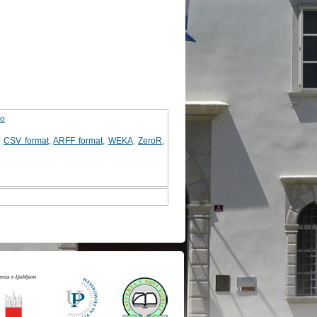
lo
,
CSV format
,
ARFF format
,
WEKA
,
ZeroR
,