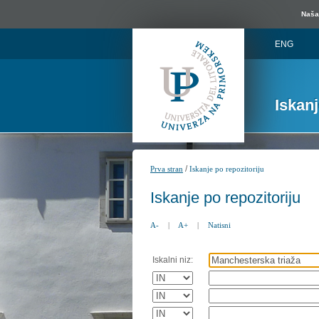
Naša 
ENG
Iskan
/
Prva stran
Iskanje po repozitoriju
Iskanje po repozitoriju
A-
|
A+
|
Natisni
Iskalni niz: