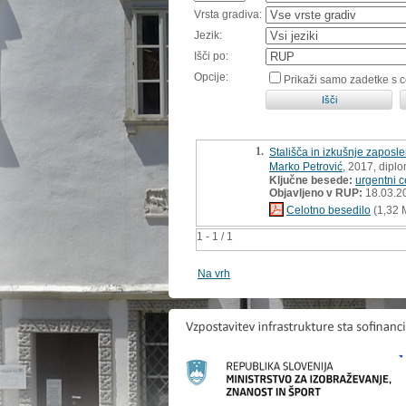
Vrsta gradiva:
Jezik:
Išči po:
Opcije:
Prikaži samo zadetke s 
1.
Stališča in izkušnje zapos
Marko Petrović
, 2017, dipl
Ključne besede:
urgentni c
Objavljeno v RUP:
18.03.2
Celotno besedilo
(1,32 
1 - 1 / 1
Na vrh