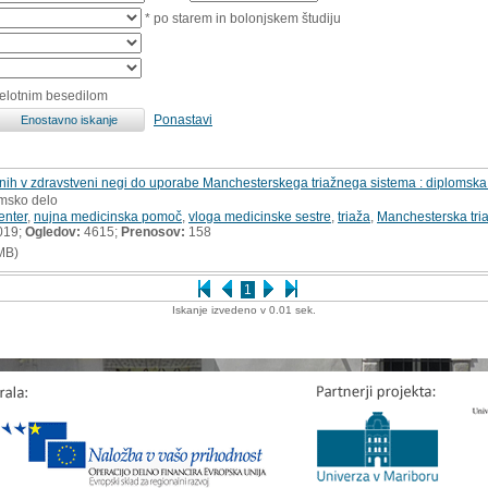
* po starem in bolonjskem študiju
celotnim besedilom
Ponastavi
lenih v zdravstveni negi do uporabe Manchesterskega triažnega sistema : diplomsk
omsko delo
enter
,
nujna medicinska pomoč
,
vloga medicinske sestre
,
triaža
,
Manchesterska tri
019;
Ogledov:
4615;
Prenosov:
158
MB)
1
Iskanje izvedeno v 0.01 sek.