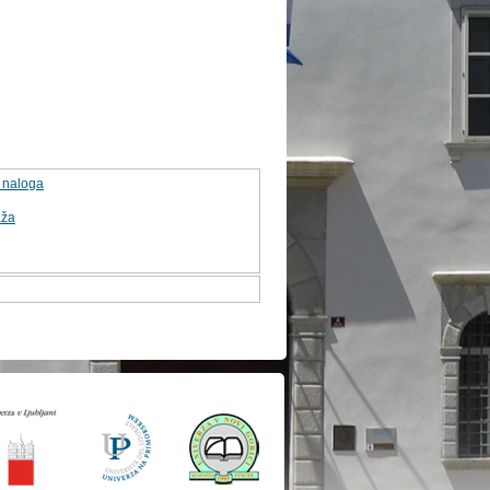
a naloga
aža