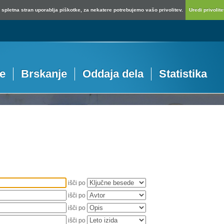
spletna stran uporablja piškotke, za nekatere potrebujemo vašo privolitev.
Uredi privolitev
je
Brskanje
Oddaja dela
Statistika
išči po
išči po
išči po
išči po