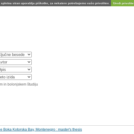
spletna stran uporablja piškotke, za nekatere potrebujemo vašo privolitev.
Uredi privolitev
m in bolonjskem študiju
he Boka Kotorska Bay, Montenegro : master's thesis