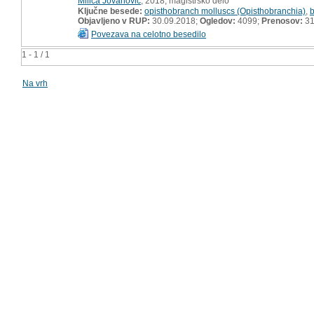
Milica Jovanović
, 2018, magistrsko delo
Ključne besede:
opisthobranch molluscs (Opisthobranchia)
,
b
Objavljeno v RUP:
30.09.2018;
Ogledov:
4099;
Prenosov:
3
Povezava na celotno besedilo
1 - 1 / 1
Na vrh