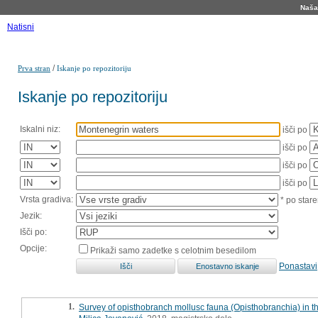
Naša 
Natisni
/
Prva stran
Iskanje po repozitoriju
Iskanje po repozitoriju
Iskalni niz:
išči po
išči po
išči po
išči po
Vrsta gradiva:
* po stare
Jezik:
Išči po:
Opcije:
Prikaži samo zadetke s celotnim besedilom
Ponastavi
1.
Survey of opisthobranch mollusc fauna (Opisthobranchia) in t