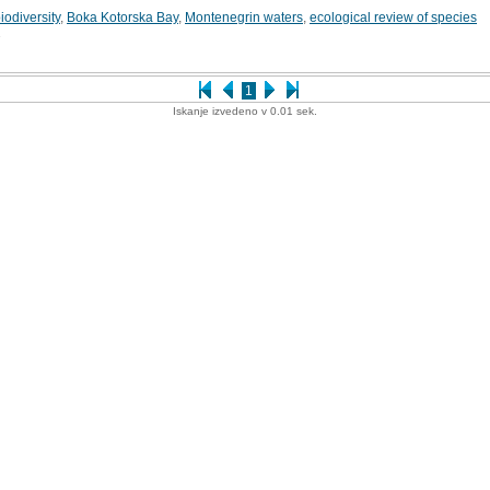
iodiversity
,
Boka Kotorska Bay
,
Montenegrin waters
,
ecological review of species
1
1
Iskanje izvedeno v 0.01 sek.