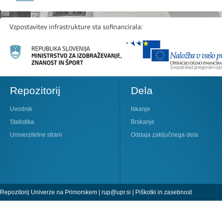
Repozitorij
Dela
Uvodnik
Iskanje
Statistika
Brskanje
Univerzitetne strani
Oddaja zaključnega dela
Repozitorij Univerze na Primorskem |
rup@upr.si
|
Piškotki in zasebnost