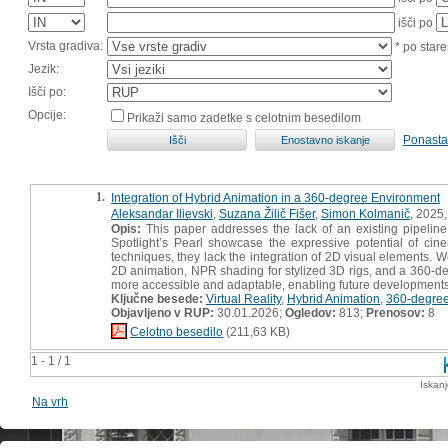
išči po
Vrsta gradiva:
* po stare
Jezik:
Išči po:
Opcije:
Prikaži samo zadetke s celotnim besedilom
Ponasta
1.
Integration of Hybrid Animation in a 360-degree Environment
Aleksandar Ilievski
,
Suzana Žilič Fišer
,
Simon Kolmanič
, 2025,
Opis:
This paper addresses the lack of an existing pipeline
Spotlight’s Pearl showcase the expressive potential of cin
techniques, they lack the integration of 2D visual elements. W
2D animation, NPR shading for stylized 3D rigs, and a 360-d
more accessible and adaptable, enabling future developments 
Ključne besede:
Virtual Reality
,
Hybrid Animation
,
360-degree
Objavljeno v RUP:
30.01.2026;
Ogledov:
813;
Prenosov:
8
Celotno besedilo
(211,63 KB)
1 - 1 / 1
Iskan
Na vrh