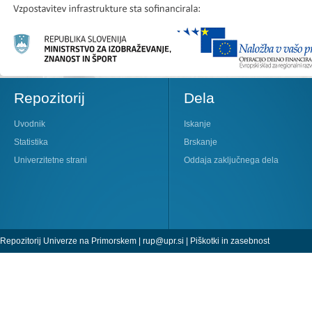
Repozitorij
Dela
Uvodnik
Iskanje
Statistika
Brskanje
Univerzitetne strani
Oddaja zaključnega dela
Repozitorij Univerze na Primorskem |
rup@upr.si
|
Piškotki in zasebnost