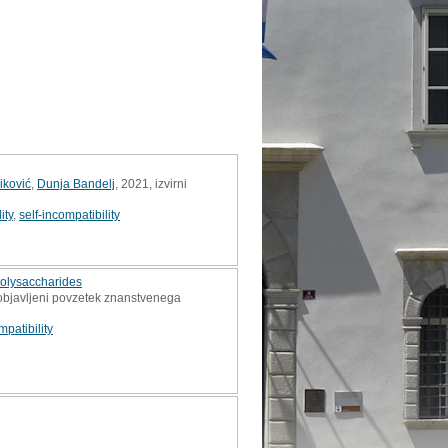
iković
,
Dunja Bandelj
, 2021, izvirni
ity
,
self-incompatibility
polysaccharides
 objavljeni povzetek znanstvenega
patibility