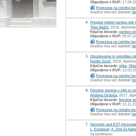
Objavljeno v RUP:
17.09.2
Povezava na celotno be
Gradivo ima več datotek!
Ve
4.
Pregled metod varstva oljk (
Tilen Babič
, 2018, diplomsk
Ključne besede:
varstvo olj
Objavljeno v RUP:
05.07.2
Povezava na celotno be
Gradivo ima več datotek!
Ve
5.
Opraševanje in oploditev ol
Nastja Sosič
, 2018, diplom
Ključne besede:
oljka
,
Olea
Objavljeno v RUP:
12.03.2
Povezava na celotno be
Gradivo ima več datotek!
Ve
6.
Fenolne spojine v oljki in o
Andreja Grobiša
, 2017, dip
Ključne besede:
fenolne sp
Objavljeno v RUP:
13.11.2
Povezava na celotno be
Gradivo ima več datotek!
Ve
7.
Genomic and EST microsatell
L. Essalouh
,
A. Zine El Aabi
na konferenci