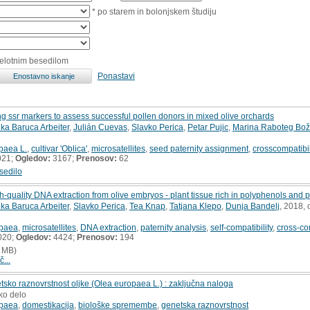
* po starem in bolonjskem študiju
celotnim besedilom
Ponastavi
ng ssr markers to assess successful pollen donors in mixed olive orchards
ka Baruca Arbeiter
,
Julián Cuevas
,
Slavko Perica
,
Petar Pujic
,
Marina Raboteg Bož
paea L.
,
cultivar 'Oblica'
,
microsatellites
,
seed paternity assignment
,
crosscompatibil
021;
Ogledov:
3167;
Prenosov:
62
sedilo
-quality DNA extraction from olive embryos - plant tissue rich in polyphenols and 
ka Baruca Arbeiter
,
Slavko Perica
,
Tea Knap
,
Tatjana Klepo
,
Dunja Bandelj
, 2018,
opaea
,
microsatellites
,
DNA extraction
,
paternity analysis
,
self-compatibility
,
cross-com
020;
Ogledov:
4424;
Prenosov:
194
 MB)
č...
tsko raznovrstnost oljke (Olea europaea L.) : zaključna naloga
ko delo
opaea
,
domestikacija
,
biološke spremembe
,
genetska raznovrstnost