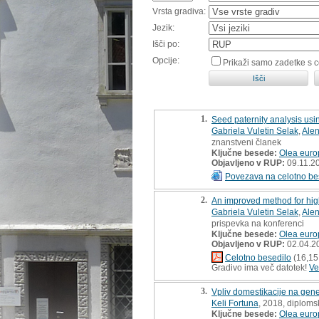
Vrsta gradiva:
Jezik:
Išči po:
Opcije:
Prikaži samo zadetke s 
1.
Seed paternity analysis usi
Gabriela Vuletin Selak
,
Alen
znanstveni članek
Ključne besede:
Olea euro
Objavljeno v RUP:
09.11.2
Povezava na celotno be
2.
An improved method for high
Gabriela Vuletin Selak
,
Alen
prispevka na konferenci
Ključne besede:
Olea eur
Objavljeno v RUP:
02.04.2
Celotno besedilo
(16,15
Gradivo ima več datotek!
Ve
3.
Vpliv domestikacije na gene
Keli Fortuna
, 2018, diploms
Ključne besede:
Olea eur