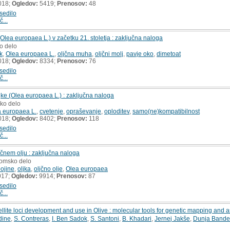
018;
Ogledov:
5419;
Prenosov:
48
sedilo
č...
Olea europaea L.) v začetku 21. stoletja : zaključna naloga
o delo
k
,
Olea europaea L.
,
oljčna muha
,
oljčni molj
,
pavje oko
,
dimetoat
018;
Ogledov:
8334;
Prenosov:
76
sedilo
č...
jke (Olea europaea L.) : zaključna naloga
sko delo
 europaea L.
,
cvetenje
,
opraševanje
,
oploditev
,
samo(ne)kompatibilnost
018;
Ogledov:
8402;
Prenosov:
118
sedilo
č...
ljčnem olju : zaključna naloga
lomsko delo
ojine
,
oljka
,
oljčno olje
,
Olea europaea
017;
Ogledov:
9914;
Prenosov:
87
sedilo
č...
ite loci development and use in Olive : molecular tools for genetic mapping and a
dine
,
S. Contreras
,
I. Ben Sadok
,
S. Santoni
,
B. Khadari
,
Jernej Jakše
,
Dunja Bandel