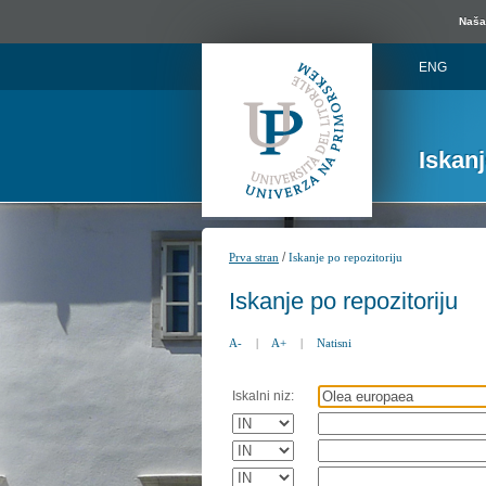
Naša 
ENG
Iskan
/
Prva stran
Iskanje po repozitoriju
Iskanje po repozitoriju
A-
|
A+
|
Natisni
Iskalni niz: