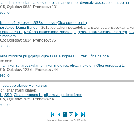
paea L.
,
molecular markers
,
genetic map
,
genetic diversity
,
association mapping
015;
Ogledov:
9838;
Prenosov:
131
sedilo
zation of expressed SSRs in olive (Olea europaea L.)
nej Jakše
,
Dunja Bandelj
, 2015, objavljeni povzetek znanstvenega prispevka na ko
a europaea L.
,
izraženo nukleotidno zaporedje
,
genski mikrosatelitski markerji
,
oli
te markers
015;
Ogledov:
5824;
Prenosov:
75
sedilo
rne mikorize pri gojenju oljke Olea europaea L. : zaključna naloga
sko delo
rna mikoriza
,
arbuskularne mikorizne glive
,
oljka
,
inokulum
,
Olea europaea L.
015;
Ogledov:
12379;
Prenosov:
44
sedilo
njihova uporabnost v oljkarstvu
edni znanstveni članek
ti
,
SSR
,
Olea europaea L.
,
oljkarstvo
,
polimorfizem
015;
Ogledov:
7059;
Prenosov:
41
sedilo
1
2
Iskanje izvedeno v 0.15 sek.