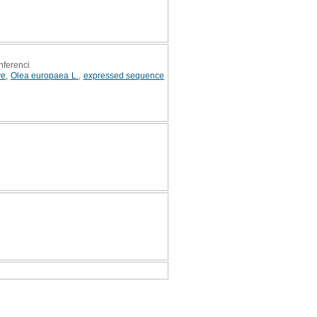
nferenci
ve
,
Olea europaea L.
,
expressed sequence