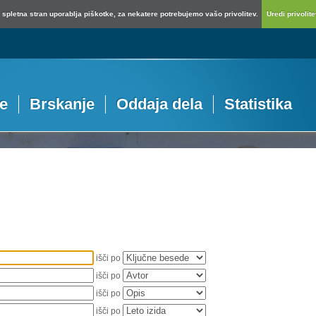
spletna stran uporablja piškotke, za nekatere potrebujemo vašo privolitev.
Uredi privolitev
je
Brskanje
Oddaja dela
Statistika
išči po
išči po
išči po
išči po