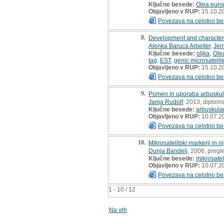
Ključne besede:
Olea euro
Objavljeno v RUP:
15.10.2
Povezava na celotno be
8.
Development and characteri
Alenka Baruca Arbeiter
,
Jer
Ključne besede:
oljka
,
Ole
tag
,
EST
,
genic microsatelli
Objavljeno v RUP:
15.10.2
Povezava na celotno be
9.
Pomen in uporaba arbuskula
Janja Rudolf
, 2013, diplom
Ključne besede:
arbuskula
Objavljeno v RUP:
10.07.2
Povezava na celotno be
10.
Mikrosatelitski markerji in 
Dunja Bandelj
, 2006, pregl
Ključne besede:
mikrosateli
Objavljeno v RUP:
10.07.2
Povezava na celotno be
1 - 10 / 12
Na vrh