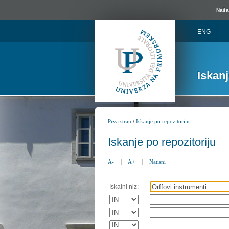
Naša 
ENG
Iskan
/
Prva stran
Iskanje po repozitoriju
Iskanje po repozitoriju
A-
|
A+
|
Natisni
Iskalni niz: