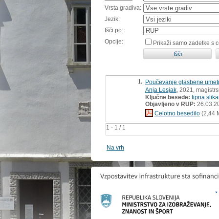
Vrsta gradiva:
Jezik:
Išči po:
Opcije:
Prikaži samo zadetke s 
1.
Poučevanje glasbene umetnos
Anja Lesjak
, 2021, magistr
Ključne besede:
tipna slik
Objavljeno v RUP:
26.03.2
Celotno besedilo
(2,44 
1 - 1 / 1
Na vrh