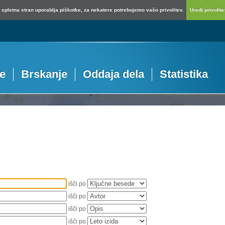
spletna stran uporablja piškotke, za nekatere potrebujemo vašo privolitev.
Uredi privolitev
je
Brskanje
Oddaja dela
Statistika
išči po
išči po
išči po
išči po