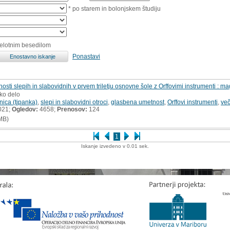
* po starem in bolonjskem študiju
celotnim besedilom
Ponastavi
ti slepih in slabovidnih v prvem triletju osnovne šole z Orffovimi instrumenti : ma
sko delo
anica (tipanka)
,
slepi in slabovidni otroci
,
glasbena umetnost
,
Orffovi instrumenti
,
več
021;
Ogledov:
4658;
Prenosov:
124
MB)
1
Iskanje izvedeno v 0.01 sek.