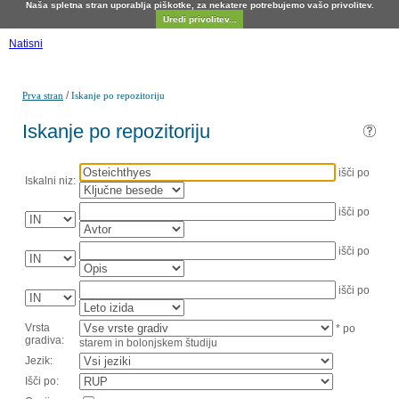
Naša spletna stran uporablja piškotke, za nekatere potrebujemo vašo privolitev.
Uredi privolitev...
Natisni
/
Prva stran
Iskanje po repozitoriju
Iskanje po repozitoriju
išči po
Iskalni niz:
išči po
išči po
išči po
Vrsta
* po
gradiva:
starem in bolonjskem študiju
Jezik:
Išči po: