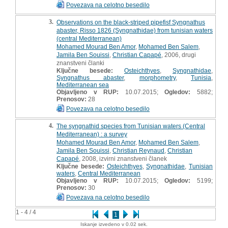
Povezava na celotno besedilo
3.
Observations on the black-striped pipefisf Syngnathus
abaster, Risso 1826 (Syngnathidae) from tunisian waters
(central Mediterranean)
Mohamed Mourad Ben Amor
,
Mohamed Ben Salem
,
Jamila Ben Souissi
,
Christian Capapé
, 2006, drugi
znanstveni članki
Ključne besede:
Osteichthyes
,
Syngnathidae
,
Syngnathus abaster
,
morphometry
,
Tunisia
,
Mediterranean sea
Objavljeno v RUP:
10.07.2015;
Ogledov:
5882;
Prenosov:
28
Povezava na celotno besedilo
4.
The syngnathid species from Tunisian waters (Central
Mediterranean) : a survey
Mohamed Mourad Ben Amor
,
Mohamed Ben Salem
,
Jamila Ben Souissi
,
Christian Reynaud
,
Christian
Capapé
, 2008, izvirni znanstveni članek
Ključne besede:
Osteichthyes
,
Syngnathidae
,
Tunisian
waters
,
Central Mediterranean
Objavljeno v RUP:
10.07.2015;
Ogledov:
5199;
Prenosov:
30
Povezava na celotno besedilo
1 - 4 / 4
1
Iskanje izvedeno v 0.02 sek.