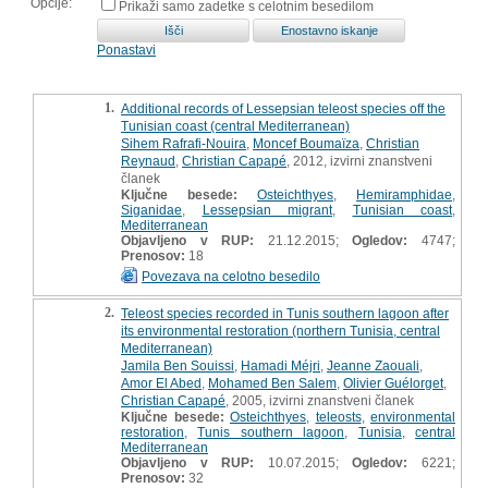
Opcije:
Prikaži samo zadetke s celotnim besedilom
Ponastavi
1.
Additional records of Lessepsian teleost species off the
Tunisian coast (central Mediterranean)
Sihem Rafrafi-Nouira
,
Moncef Boumaïza
,
Christian
Reynaud
,
Christian Capapé
, 2012, izvirni znanstveni
članek
Ključne besede:
Osteichthyes
,
Hemiramphidae
,
Siganidae
,
Lessepsian migrant
,
Tunisian coast
,
Mediterranean
Objavljeno v RUP:
21.12.2015;
Ogledov:
4747;
Prenosov:
18
Povezava na celotno besedilo
2.
Teleost species recorded in Tunis southern lagoon after
its environmental restoration (northern Tunisia, central
Mediterranean)
Jamila Ben Souissi
,
Hamadi Méjri
,
Jeanne Zaouali
,
Amor El Abed
,
Mohamed Ben Salem
,
Olivier Guélorget
,
Christian Capapé
, 2005, izvirni znanstveni članek
Ključne besede:
Osteichthyes
,
teleosts
,
environmental
restoration
,
Tunis southern lagoon
,
Tunisia
,
central
Mediterranean
Objavljeno v RUP:
10.07.2015;
Ogledov:
6221;
Prenosov:
32