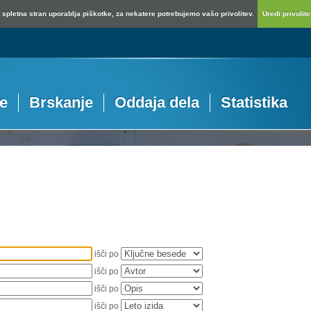
spletna stran uporablja piškotke, za nekatere potrebujemo vašo privolitev.
Uredi privolitev
je
Brskanje
Oddaja dela
Statistika
išči po
išči po
išči po
išči po