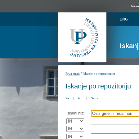
Naša 
ENG
Iskan
/
Prva stran
Iskanje po repozitoriju
Iskanje po repozitoriju
A-
|
A+
|
Natisni
Iskalni niz: