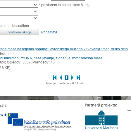
* po starem in bolonjskem študiju
celotnim besedilom
Ponastavi
lesne mase naseljenih populacij evropskega muflona v Sloveniji : magistrsko delo
trsko delo
ini musimon
,
mtDNA
,
naseljevanje
,
filogenija
,
izvor
,
telesna masa
024;
Ogledov:
3667;
Prenosov:
45
16 KB)
1
Iskanje izvedeno v 0.01 sek.