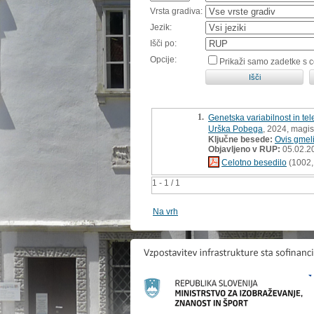
Vrsta gradiva:
Jezik:
Išči po:
Opcije:
Prikaži samo zadetke s 
1.
Genetska variabilnost in te
Urška Pobega
, 2024, magis
Ključne besede:
Ovis gmel
Objavljeno v RUP:
05.02.2
Celotno besedilo
(1002,
1 - 1 / 1
Na vrh