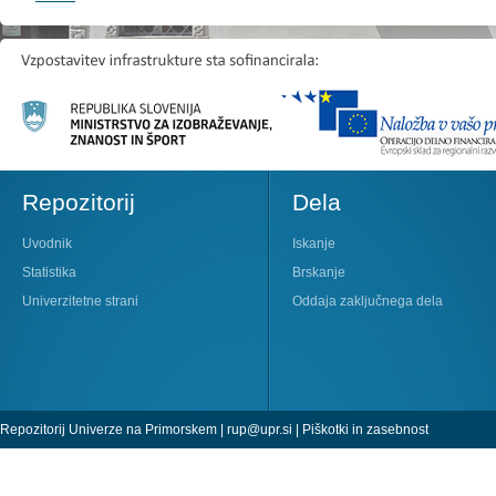
Repozitorij
Dela
Uvodnik
Iskanje
Statistika
Brskanje
Univerzitetne strani
Oddaja zaključnega dela
Repozitorij Univerze na Primorskem |
rup@upr.si
|
Piškotki in zasebnost