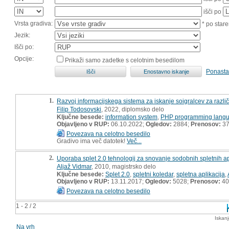
išči po
Vrsta gradiva:
* po stare
Jezik:
Išči po:
Opcije:
Prikaži samo zadetke s celotnim besedilom
Ponasta
1.
Razvoj informacijskega sistema za iskanje soigralcev za razli
Filip Todosovski
, 2022, diplomsko delo
Ključne besede:
information system
,
PHP programming lang
Objavljeno v RUP:
06.10.2022;
Ogledov:
2884;
Prenosov:
3
Povezava na celotno besedilo
Gradivo ima več datotek!
Več...
2.
Uporaba splet 2.0 tehnologij za snovanje sodobnih spletnih apl
Aljaž Vidmar
, 2010, magistrsko delo
Ključne besede:
Splet 2.0
,
spletni koledar
,
spletna aplikacija
,
Objavljeno v RUP:
13.11.2017;
Ogledov:
5028;
Prenosov:
40
Povezava na celotno besedilo
1 - 2 / 2
Iskan
Na vrh