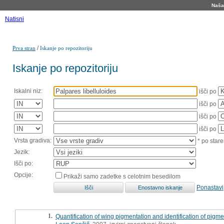
Naša 
Natisni
/
Prva stran
Iskanje po repozitoriju
Iskanje po repozitoriju
Iskalni niz:
išči po
išči po
išči po
išči po
Vrsta gradiva:
* po stare
Jezik:
Išči po:
Opcije:
Prikaži samo zadetke s celotnim besedilom
Ponastavi
1.
Quantification of wing pigmentation and identification of pig