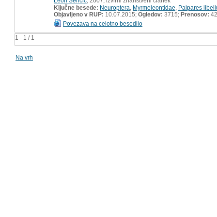
Leon Senčič
, 2007, izvirni znanstveni članek
Ključne besede:
Neuroptera
,
Myrmeleontidae
,
Palpares libel
Objavljeno v RUP:
10.07.2015;
Ogledov:
3715;
Prenosov:
4
Povezava na celotno besedilo
1 - 1 / 1
Na vrh