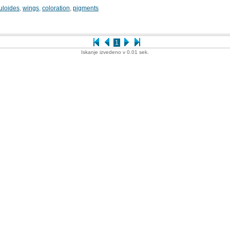
luloides
,
wings
,
coloration
,
pigments
2
1
Iskanje izvedeno v 0.01 sek.