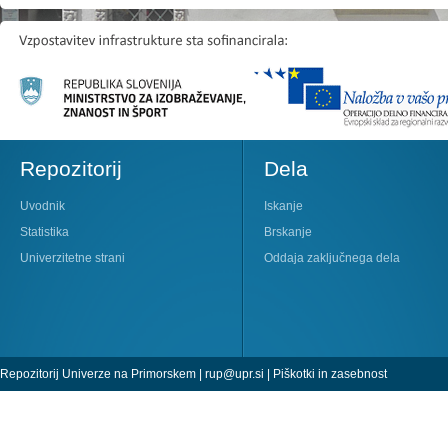
Repozitorij
Dela
Uvodnik
Iskanje
Statistika
Brskanje
Univerzitetne strani
Oddaja zaključnega dela
Repozitorij Univerze na Primorskem |
rup@upr.si
|
Piškotki in zasebnost