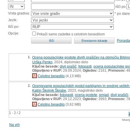
išči po
Vrsta gradiva:
* po stare
Jezik:
Išči po:
Opcije:
Prikaži samo zadetke s celotnim besedilom
Ponasta
1.
Ocena populacijske gostote divjih prašičev na območju Brkinov
Urška Penko
, 2024, diplomsko delo
Ključne besede:
divji prašič
,
fotopasti
,
ocena populacijske go
Objavljeno v RUP:
29.09.2024;
Ogledov:
2161;
Prenosov:
4
Celotno besedilo
(4,13 MB)
2.
Ocenjevanje populacijskih gostot parkljarjev in srednje velikih
Katrin Školnik Škrabe
, 2023, magistrsko delo
Ključne besede:
fotopasti
,
ocena gostote
,
srnjad
,
divji prašiči
,
Objavljeno v RUP:
29.12.2023;
Ogledov:
3993;
Prenosov:
7
Celotno besedilo
(3,62 MB)
1 - 2 / 2
Iskan
Na vrh