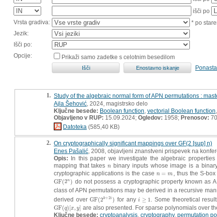
išči po
Vrsta gradiva:
* po stare
Jezik:
Išči po:
Opcije:
Prikaži samo zadetke s celotnim besedilom
Ponasta
1.
Study of the algebraic normal form of APN permutations : maste
Ajla Šehović
, 2024, magistrsko delo
Ključne besede:
Boolean function
,
vectorial Boolean function
Objavljeno v RUP:
15.09.2024;
Ogledov:
1958;
Prenosov:
7
Datoteka
(585,40 KB)
2.
On cryptographically significant mappings over GF(2 [sup] n)
Enes Pašalić
, 2008, objavljeni znanstveni prispevek na konfe
Opis:
In this paper we investigate the algebraic properties 
mapping that takes
binary inputs whose image is a bina
n
n
cryptographic applications is the case
=
, thus the S-bo
n
=
m
n
m
GF
(
2
)
do not possess a cryptographic property known as A
n
GF
(
2
n
)
class of APN permutations may be derived in a recursive manne
+
2
derived over
GF
(
2
)
for any
≥
1
. Some theoretical resul
k
i
GF
(
2
k
+
2
i
)
i
≥
1
i
GF
(
)
[
,
]
are also presented. For sparse polynomials over th
GF
(
q
)
[
x
,
y
]
q
x
y
Ključne besede:
cryptoanalysis
,
cryptography
,
permutation po