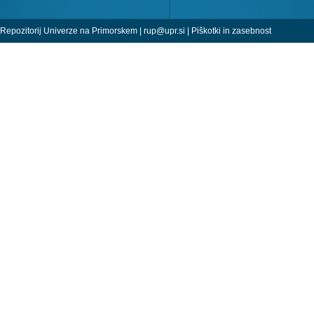
Repozitorij Univerze na Primorskem |
rup@upr.si
|
Piškotki in zasebnost