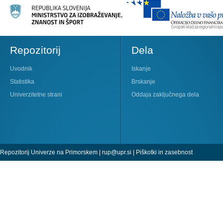
Repozitorij
Dela
Uvodnik
Iskanje
Statistika
Brskanje
Univerzitetne strani
Oddaja zaključnega dela
Repozitorij Univerze na Primorskem |
rup@upr.si
|
Piškotki in zasebnost