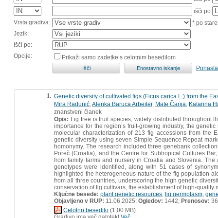
išči po
Vrsta gradiva:
* po stare
Jezik:
Išči po:
Opcije:
Prikaži samo zadetke s celotnim besedilom
Ponasta
1.
Genetic diversity of cultivated figs (Ficus carica L.) from the
Mira Radunić
,
Alenka Baruca Arbeiter
,
Mate Čarija
,
Katarina H
znanstveni članek
Opis:
Fig tree is fruit species, widely distributed throughout 
importance for the region’s fruit-growing industry, the geneti
molecular characterization of 213 fig accessions from the 
genetic diversity using seven Simple Sequence Repeat marker
homonymy. The research included three genebank collections: th
Poreč (Croatia), and the Centre for Subtropical Cultures Bar
from family farms and nursery in Croatia and Slovenia. The an
genotypes were identified, along with 51 cases of synon
highlighted the heterogeneous nature of the fig population al
from all three countries, underscoring the high genetic diversi
conservation of fig cultivars, the establishment of high-qualit
Ključne besede:
plant genetic resources
,
fig germplasm
,
genet
Objavljeno v RUP:
11.06.2025;
Ogledov:
1442;
Prenosov:
36
Celotno besedilo
(1,00 MB)
Gradivo ima več datotek!
Več...