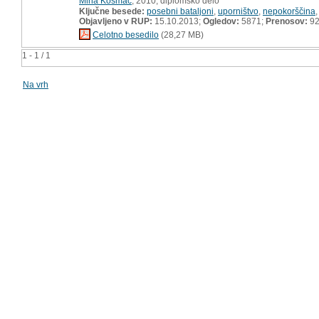
Miha Kosmač
, 2010, diplomsko delo
Ključne besede:
posebni bataljoni
,
uporništvo
,
nepokorščina
Objavljeno v RUP:
15.10.2013;
Ogledov:
5871;
Prenosov:
9
Celotno besedilo
(28,27 MB)
1 - 1 / 1
Na vrh