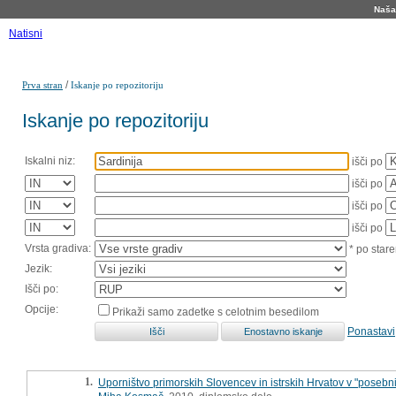
Naša 
Natisni
/
Prva stran
Iskanje po repozitoriju
Iskanje po repozitoriju
Iskalni niz:
išči po
išči po
išči po
išči po
Vrsta gradiva:
* po stare
Jezik:
Išči po:
Opcije:
Prikaži samo zadetke s celotnim besedilom
Ponastavi
1.
Uporništvo primorskih Slovencev in istrskih Hrvatov v "posebn