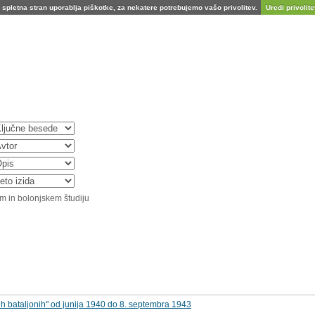
spletna stran uporablja piškotke, za nekatere potrebujemo vašo privolitev.
Uredi privolitev
m in bolonjskem študiju
ih bataljonih" od junija 1940 do 8. septembra 1943