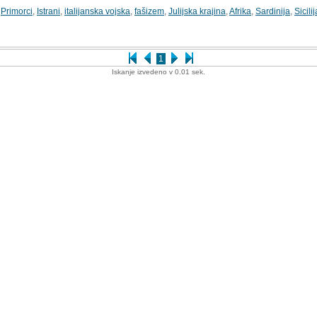
,
Primorci
,
Istrani
,
italijanska vojska
,
fašizem
,
Julijska krajina
,
Afrika
,
Sardinija
,
Sicilij
2
1
Iskanje izvedeno v 0.01 sek.