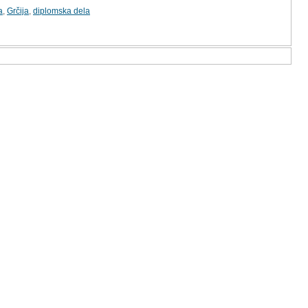
a
,
Grčija
,
diplomska dela