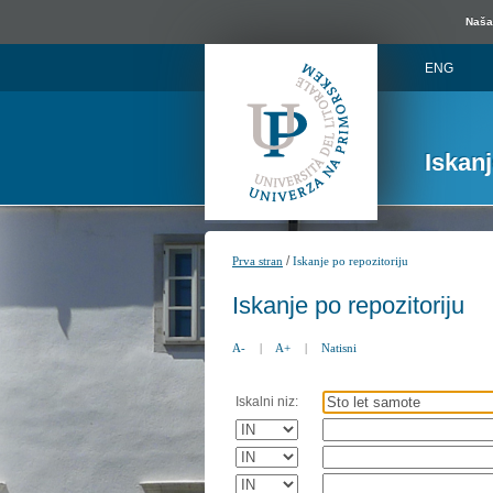
Naša 
ENG
Iskan
/
Prva stran
Iskanje po repozitoriju
Iskanje po repozitoriju
A-
|
A+
|
Natisni
Iskalni niz: