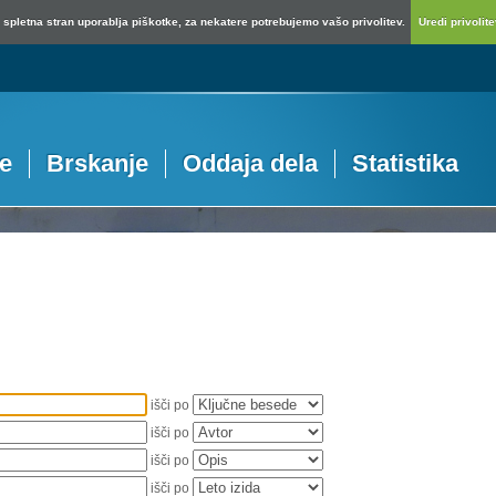
spletna stran uporablja piškotke, za nekatere potrebujemo vašo privolitev.
Uredi privolitev
je
Brskanje
Oddaja dela
Statistika
išči po
išči po
išči po
išči po