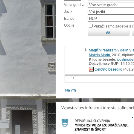
Vrsta gradiva:
Jezik:
Išči po:
Opcije:
Prikaži samo zadetke s 
1.
Magični realizem v delih Vl
Mateja Marin
, 2010, diplom
Ključne besede:
postmode
Objavljeno v RUP:
15.10.2
Celotno besedilo
(401,9
1 - 1 / 1
Na vrh