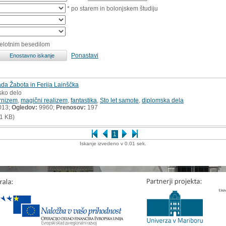
* po starem in bolonjskem študiju
celotnim besedilom
Ponastavi
ada Žabota in Ferija Lainščka
sko delo
rnizem
,
magični realizem
,
fantastika
,
Sto let samote
,
diplomska dela
013;
Ogledov:
9960;
Prenosov:
197
1 KB)
1
Iskanje izvedeno v 0.01 sek.