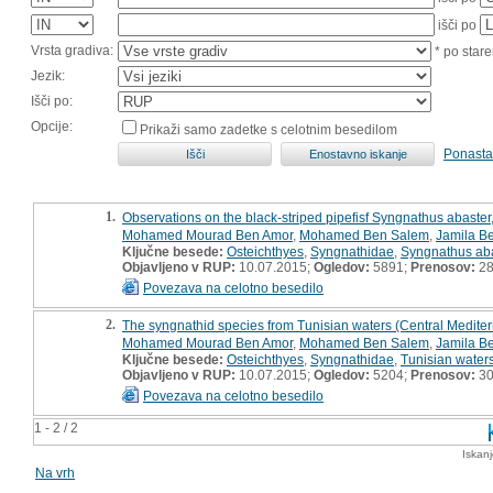
išči po
Vrsta gradiva:
* po stare
Jezik:
Išči po:
Opcije:
Prikaži samo zadetke s celotnim besedilom
Ponasta
1.
Observations on the black-striped pipefisf Syngnathus abaster
Mohamed Mourad Ben Amor
,
Mohamed Ben Salem
,
Jamila Be
Ključne besede:
Osteichthyes
,
Syngnathidae
,
Syngnathus aba
Objavljeno v RUP:
10.07.2015;
Ogledov:
5891;
Prenosov:
2
Povezava na celotno besedilo
2.
The syngnathid species from Tunisian waters (Central Mediter
Mohamed Mourad Ben Amor
,
Mohamed Ben Salem
,
Jamila Be
Ključne besede:
Osteichthyes
,
Syngnathidae
,
Tunisian water
Objavljeno v RUP:
10.07.2015;
Ogledov:
5204;
Prenosov:
3
Povezava na celotno besedilo
1 - 2 / 2
Iskan
Na vrh