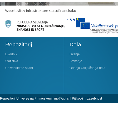
Repozitorij
Dela
Uvodnik
Iskanje
Statistika
Brskanje
Univerzitetne strani
Oddaja zaključnega dela
Repozitorij Univerze na Primorskem |
rup@upr.si
|
Piškotki in zasebnost