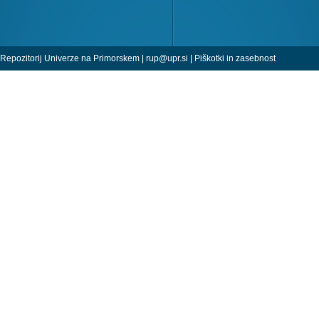
Repozitorij Univerze na Primorskem |
rup@upr.si
|
Piškotki in zasebnost