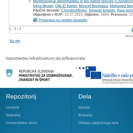
3.
Morphological abnormalities in two batoid species (Chondricht
Néjia Mnasri
,
Olfa El Kamel
,
Moncef Boumaïza
,
Mohamed Mou
Ključne besede:
Chondrichthyes
,
Torpedo torpedo
,
Raja poly
Objavljeno v RUP:
10.07.2015;
Ogledov:
5949;
Prenosov:
3
Povezava na celotno besedilo
1 - 3 / 3
Iskan
Na vrh
Repozitorij
Dela
Uvodnik
Iskanje
Statistika
Brskanje
Univerzitetne strani
Oddaja zaključnega dela