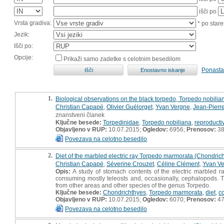
išči po
Vrsta gradiva:
* po stare
Jezik:
Išči po:
Opcije:
Prikaži samo zadetke s celotnim besedilom
Ponasta
1.
Biological observations on the black torpedo, Torpedo nobil
Christian Capapé
,
Olivier Guélorget
,
Yvan Vergne
,
Jean-Pierr
znanstveni članek
Ključne besede:
Torpedinidae
,
Torpedo nobiliana
,
reproducti
Objavljeno v RUP:
10.07.2015;
Ogledov:
6956;
Prenosov:
3
Povezava na celotno besedilo
2.
Diet of the marbled electric ray Torpedo marmorata (Chondrich
Christian Capapé
,
Séverine Crouzet
,
Céline Clément
,
Yvan V
Opis:
A study of stomach contents of the electric marbled r
consuming mostly teleosts and, occasionally, cephalopods. T
from other areas and other species of the genus Torpedo.
Ključne besede:
Chondrichthyes
,
Torpedo marmorata
,
diet
,
c
Objavljeno v RUP:
10.07.2015;
Ogledov:
6070;
Prenosov:
4
Povezava na celotno besedilo