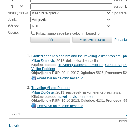
išči po
Vrsta gradiva:
* po stare
Jezik:
Išči po:
Opcije:
Prikaži samo zadetke s celotnim besedilom
Ponasta
1.
Grafted genetic algorithm and the traveling visitor problem : ph
Milan Đorđević
, 2012, doktorska disertacija
Ključne besede:
Traveling Salesman Problem
,
Genetic Algor
Visitor Problem
Objavljeno v RUP:
09.11.2017;
Ogledov:
5625;
Prenosov:
52
Povezava na celotno besedilo
2.
Traveling Visitor Problem
Milan Đorđević
, 2013, prispevek na konferenci brez natisa
Ključne besede:
traveling visitor problem
Objavljeno v RUP:
15.10.2013;
Ogledov:
4131;
Prenosov:
5
Povezava na celotno besedilo
1 - 2 / 2
Iskan
Na vrh