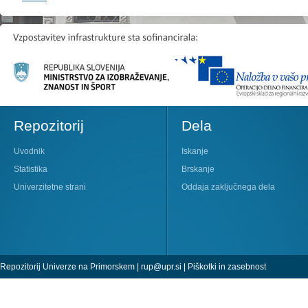
Repozitorij
Dela
Uvodnik
Iskanje
Statistika
Brskanje
Univerzitetne strani
Oddaja zaključnega dela
Repozitorij Univerze na Primorskem |
rup@upr.si
|
Piškotki in zasebnost